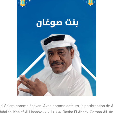
amal Salem comme écrivan. Avec comme acteurs, la participation de 
Rozaika El Taresh, Belal Abdallah, Khalaf Al Hababy, هيفاء العلي