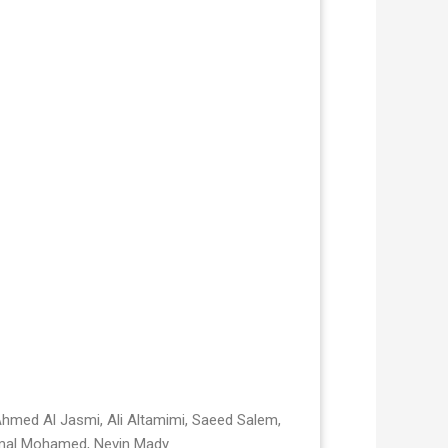
Ahmed Al Jasmi, Ali Altamimi, Saeed Salem,
, Rasha El Abedy, Gomaa Ali, Amal Mohamed, Nevin Mady