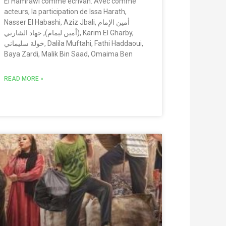
El Hamrawi comme écrivan. Avec comme
acteurs, la participation de Issa Harath,
Nasser El Habashi, Aziz Jbali, أمين الإمام
(أمين ليمام), جهاد الشارني, Karim El Gharby,
خولة سليماني, Dalila Muftahi, Fathi Haddaoui,
Baya Zardi, Malik Bin Saad, Omaima Ben
READ MORE »