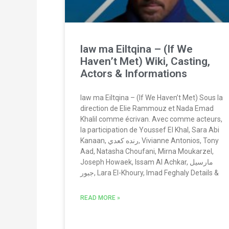
law ma Eiltqina – (If We
Haven’t Met) Wiki, Casting,
Actors & Informations
law ma Eiltqina – (If We Haven’t Met) Sous la
direction de Elie Rammouz et Nada Emad
Khalil comme écrivan. Avec comme acteurs,
la participation de Youssef El Khal, Sara Abi
Kanaan, رنده كعدي, Vivianne Antonios, Tony
Aad, Natasha Choufani, Mirna Moukarzel,
Joseph Howaek, Issam Al Achkar, مارسيل
جبور, Lara El-Khoury, Imad Feghaly Details &
READ MORE »