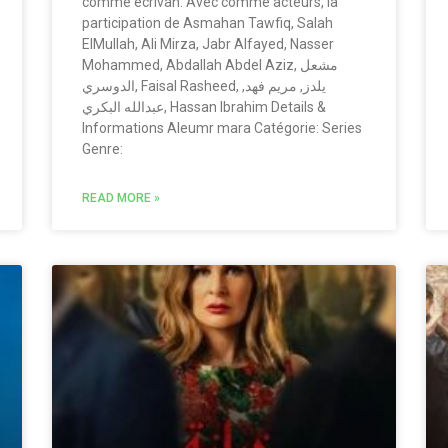
comme écrivan. Avec comme acteurs, la
participation de Asmahan Tawfiq, Salah
ElMullah, Ali Mirza, Jabr Alfayed, Nasser
Mohammed, Abdallah Abdel Aziz, مشعل
الدوسري, Faisal Rasheed, يلدز, مريم فهد,
عبدالله البكري, Hassan Ibrahim Details &
Informations Aleumr mara Catégorie: Series
Genre:
READ MORE »