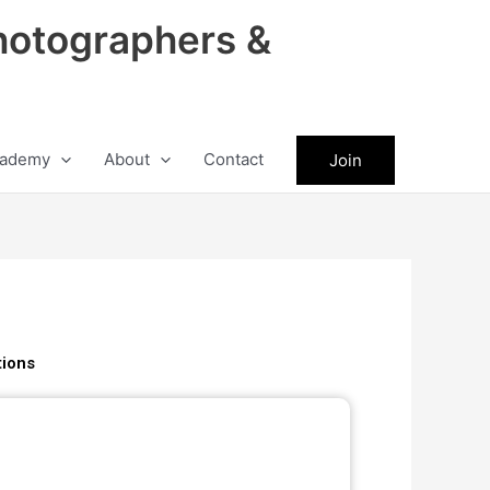
hotographers &
ademy
About
Contact
Join
tions