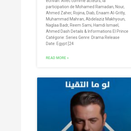
écrivan. Avec comme acteurs, la
participation de Mohamed Ramadan, Nour,
Ahmed Zaher, Rojina, Diab, Enaam Al-Gritly,
Muhammad Mahran, Abdelaziz Makhyoun,
Naglaa Badr, Reem Sami, Hamdi Ismael,
Ahmed Dash Details & Informations El Prince
Catégorie: Series Genre: Drama Release
Date: Egypt [24
READ MORE »