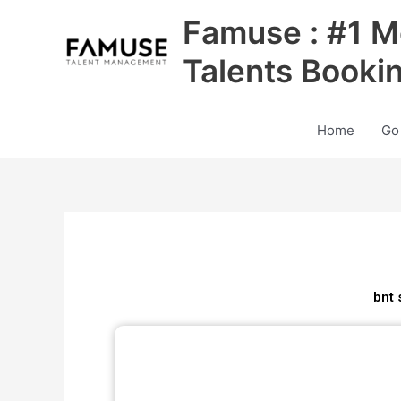
Skip
Famuse : #1 M
to
content
Talents Booki
Home
Go
bnt 