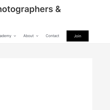
hotographers &
ademy
About
Contact
Join