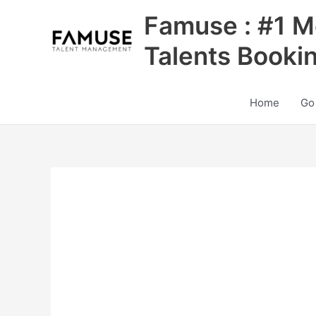
Skip
Famuse : #1 M
to
content
Talents Booki
Home
Go