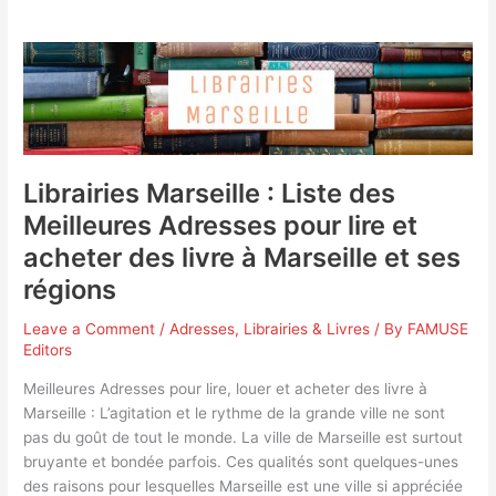
Librairies
Marseille
:
Liste
des
Meilleures
Librairies Marseille : Liste des
Adresses
Meilleures Adresses pour lire et
pour
lire
acheter des livre à Marseille et ses
et
régions
acheter
des
Leave a Comment
/
Adresses
,
Librairies & Livres
/ By
FAMUSE
livre
Editors
à
Meilleures Adresses pour lire, louer et acheter des livre à
Marseille
Marseille : L’agitation et le rythme de la grande ville ne sont
et
pas du goût de tout le monde. La ville de Marseille est surtout
ses
bruyante et bondée parfois. Ces qualités sont quelques-unes
régions
des raisons pour lesquelles Marseille est une ville si appréciée