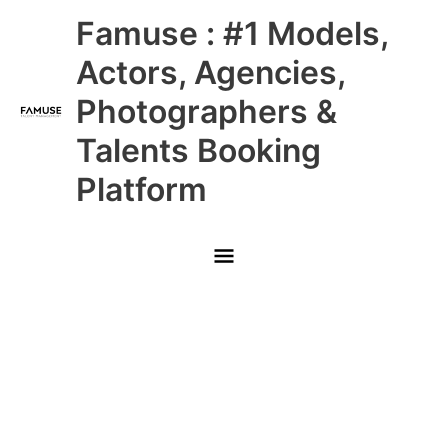
Skip
Main
Famuse : #1 Models,
to
content
Menu
Actors, Agencies,
Photographers &
Talents Booking
Platform