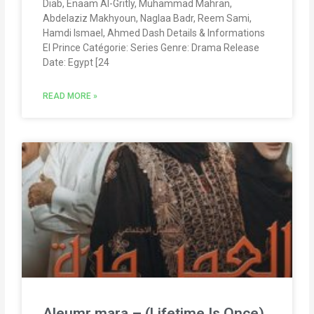
Diab, Enaam Al-Gritly, Muhammad Mahran,
Abdelaziz Makhyoun, Naglaa Badr, Reem Sami,
Hamdi Ismael, Ahmed Dash Details & Informations
El Prince Catégorie: Series Genre: Drama Release
Date: Egypt [24
READ MORE »
Aleumr mara – (Lifetime Is Once)