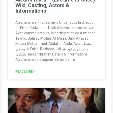
Wiki, Casting, Actors &
Informations
Aleumr mara – (Lifetime Is Once) Sous la direction
de Emar Radwan et Talab Alduws comme écrivan.
Avec comme acteurs, la participation de Asmahan
Tawfiq, Salah ElMullah, Ali Mirza, Jabr Alfayed,
Nasser Mohammed, Abdallah Abdel Aziz, مشعل
الدوسري, Faisal Rasheed, يلدز, مريم فهد, عبدالله
البكري, Hassan Ibrahim Details & Informations
Aleumr mara Catégorie: Series Genre:
READ MORE »