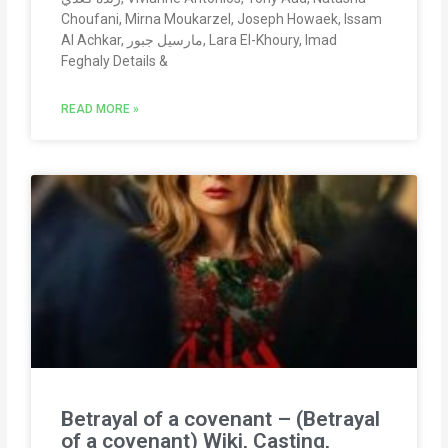
Choufani, Mirna Moukarzel, Joseph Howaek, Issam
Al Achkar, مارسيل جبور, Lara El-Khoury, Imad
Feghaly Details &
READ MORE »
Betrayal of a covenant – (Betrayal
of a covenant) Wiki, Casting,