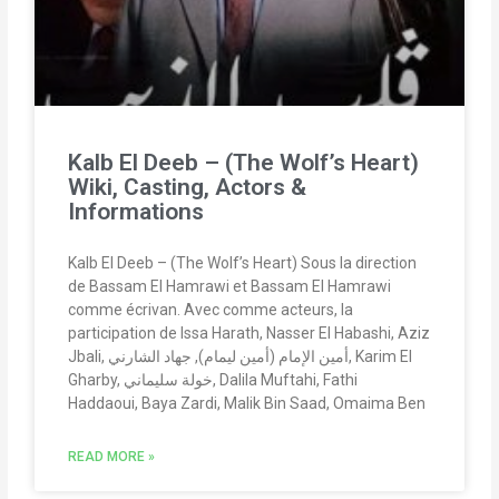
Kalb El Deeb – (The Wolf’s Heart)
Wiki, Casting, Actors &
Informations
Kalb El Deeb – (The Wolf’s Heart) Sous la direction
de Bassam El Hamrawi et Bassam El Hamrawi
comme écrivan. Avec comme acteurs, la
participation de Issa Harath, Nasser El Habashi, Aziz
Jbali, أمين الإمام (أمين ليمام), جهاد الشارني, Karim El
Gharby, خولة سليماني, Dalila Muftahi, Fathi
Haddaoui, Baya Zardi, Malik Bin Saad, Omaima Ben
READ MORE »