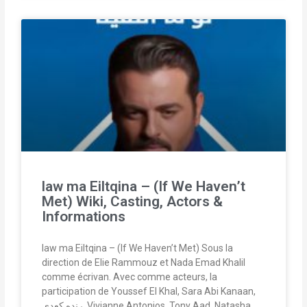
law ma Eiltqina – (If We Haven’t
Met) Wiki, Casting, Actors &
Informations
law ma Eiltqina – (If We Haven’t Met) Sous la
direction de Elie Rammouz et Nada Emad Khalil
comme écrivan. Avec comme acteurs, la
participation de Youssef El Khal, Sara Abi Kanaan,
رنده كعدي, Vivianne Antonios, Tony Aad, Natasha