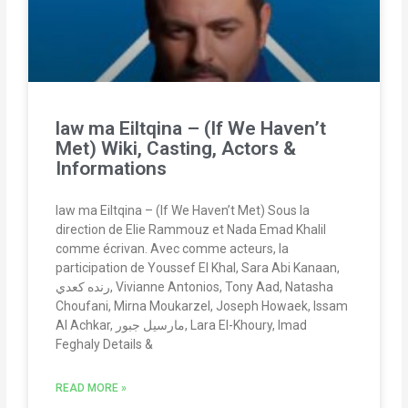
law ma Eiltqina – (If We Haven’t
Met) Wiki, Casting, Actors &
Informations
law ma Eiltqina – (If We Haven’t Met) Sous la
direction de Elie Rammouz et Nada Emad Khalil
comme écrivan. Avec comme acteurs, la
participation de Youssef El Khal, Sara Abi Kanaan,
رنده كعدي, Vivianne Antonios, Tony Aad, Natasha
Choufani, Mirna Moukarzel, Joseph Howaek, Issam
Al Achkar, مارسيل جبور, Lara El-Khoury, Imad
Feghaly Details &
READ MORE »