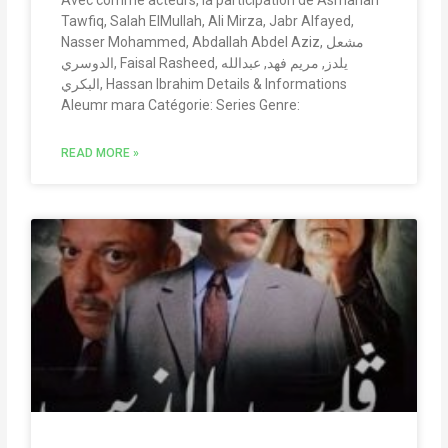
Avec comme acteurs, la participation de Asmahan
Tawfiq, Salah ElMullah, Ali Mirza, Jabr Alfayed,
Nasser Mohammed, Abdallah Abdel Aziz, مشعل
الدوسري, Faisal Rasheed, يلدز, مريم فهد, عبدالله
البكري, Hassan Ibrahim Details & Informations
Aleumr mara Catégorie: Series Genre:
READ MORE »