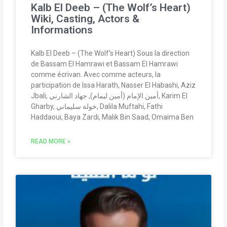
Kalb El Deeb – (The Wolf’s Heart)
Wiki, Casting, Actors &
Informations
Kalb El Deeb – (The Wolf’s Heart) Sous la direction
de Bassam El Hamrawi et Bassam El Hamrawi
comme écrivan. Avec comme acteurs, la
participation de Issa Harath, Nasser El Habashi, Aziz
Jbali, أمين الإمام (أمين ليمام), جهاد الشارني, Karim El
Gharby, خولة سليماني, Dalila Muftahi, Fathi
Haddaoui, Baya Zardi, Malik Bin Saad, Omaima Ben
READ MORE »