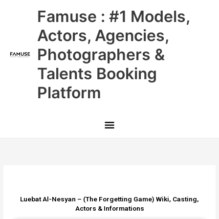
Skip
Main
Famuse : #1 Models,
to
content
Menu
Actors, Agencies,
Photographers &
Talents Booking
Platform
Luebat Al-Nesyan – (The Forgetting Game) Wiki, Casting,
Actors & Informations