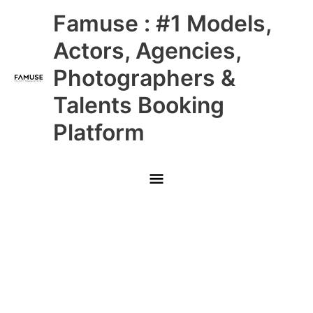
Skip
Main
Famuse : #1 Models,
to
content
Menu
Actors, Agencies,
Photographers &
Talents Booking
Platform