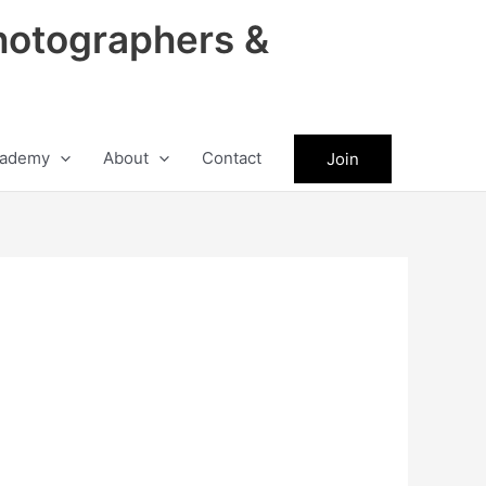
hotographers &
ademy
About
Contact
Join