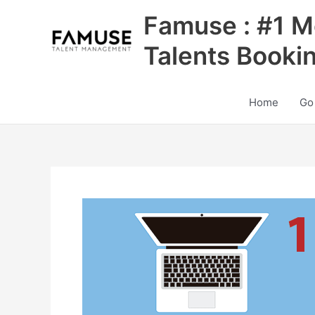
Skip
Famuse : #1 M
to
content
Talents Booki
Home
Go