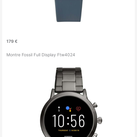
179 €
Montre Fossil Full Display Ftw4024