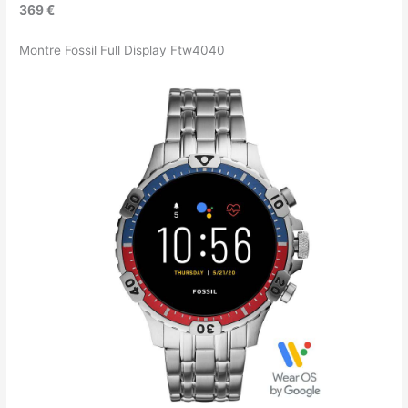
369 €
Montre Fossil Full Display Ftw4040