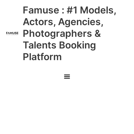
Skip
Main
Famuse : #1 Models,
to
content
Menu
Actors, Agencies,
Photographers &
Talents Booking
Platform