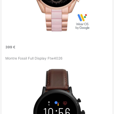
399 €
Montre Fossil Full Display Ftw4026