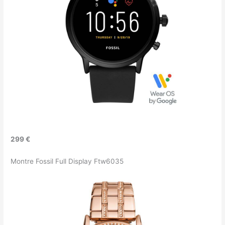
299 €
Montre Fossil Full Display Ftw6035