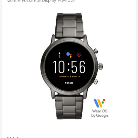
Montre Fossil Full Display Ftw4024