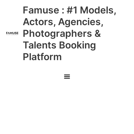
Skip
Main
Famuse : #1 Models,
to
content
Menu
Actors, Agencies,
Photographers &
Talents Booking
Platform