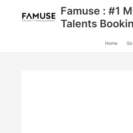
Skip
Famuse : #1 M
to
content
Talents Booki
Home
Go