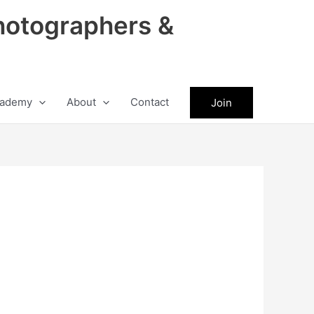
hotographers &
ademy
About
Contact
Join