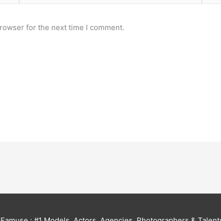
rowser for the next time I comment.
6
Famuse : #1 Models, Actors, Agencies, Photographers & Talent