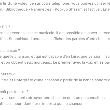
rtir d’une vidéo lue sur votre téléphone, vous pouvez utilise
m> Bibliothèque> Paramètres> Pop-up Shazam et l’activer. Ensu
e PC ?
ns la reconnaissance musicale. Il est possible de lancer la r
ntifier. SoundHound peut aussi afficher les paroles d’une chanso
e chanson ?
e quelle chanson, et qui est capable d’en faire, une version ins
3 et on obtient deux morceaux. Le premier avec la voix et les p
Shazam ?
titre et l’interprète d’une chanson à partir de la bande sonore
t pas le titre ?
avoir comment retrouver une chanson dont on ne connaît pas le ti
fficace pour identifier n’importe quelle chanson.