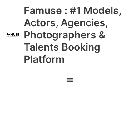
Skip
Main
Famuse : #1 Models,
to
content
Menu
Actors, Agencies,
Photographers &
Talents Booking
Platform