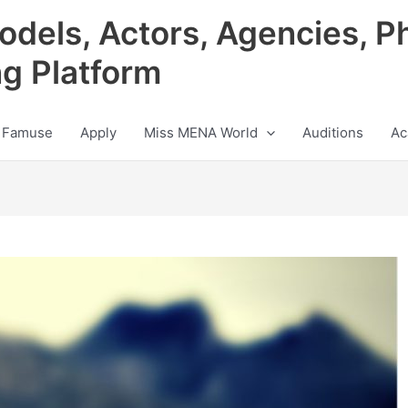
odels, Actors, Agencies, P
ng Platform
 Famuse
Apply
Miss MENA World
Auditions
Ac