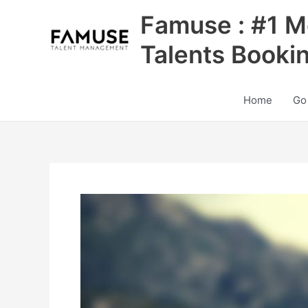
Skip
Famuse : #1 M
to
content
Talents Booki
Home
Go