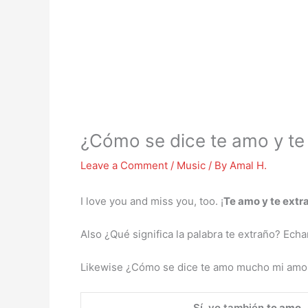
¿Cómo se dice te amo y te
Leave a Comment
/
Music
/ By
Amal H.
I love you and miss you, too. ¡
Te amo y te extr
Also ¿Qué significa la palabra te extraño? Ech
Likewise ¿Cómo se dice te amo mucho mi amor
Sí, yo también
te amo