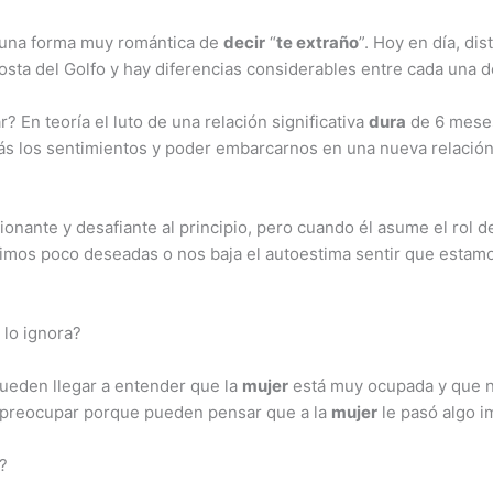
 una forma muy romántica de
decir
“
te extraño
”. Hoy en día, dis
costa del Golfo y hay diferencias considerables entre cada una de
En teoría el luto de una relación significativa
dura
de 6 meses
ás los sentimientos y poder embarcarnos en una nueva relación
ante y desafiante al principio, pero cuando él asume el rol de 
timos poco deseadas o nos baja el autoestima sentir que esta
lo ignora?
eden llegar a entender que la
mujer
está muy ocupada y que n
 preocupar porque pueden pensar que a la
mujer
le pasó algo i
?