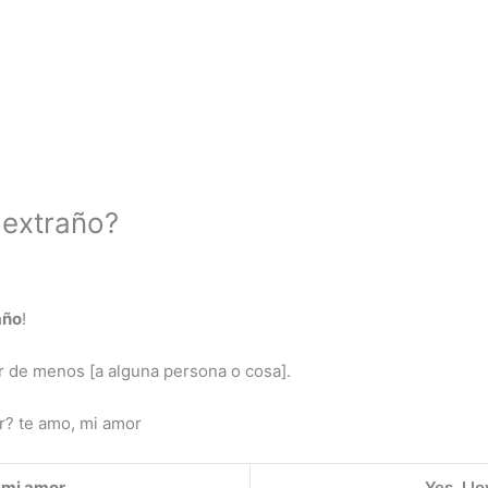
 extraño?
año
!
ar de menos [a alguna persona o cosa].
? te amo, mi amor
,
mi amor
.
Yes, I l