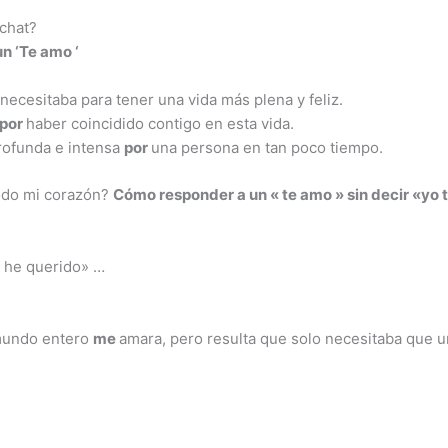
chat?
un ‘Te
amo
‘
necesitaba para tener una vida más plena y feliz.
por
haber coincidido contigo en esta vida.
rofunda e intensa
por
una persona en tan poco tiempo.
odo mi corazón?
Cómo
responder
a un «
te amo
» sin
decir
«yo 
e he querido» …
undo entero
me
amara, pero resulta que solo necesitaba que un