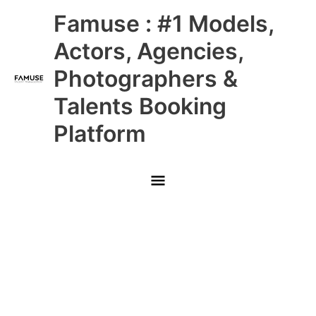
Skip
Main
Famuse : #1 Models,
to
content
Menu
Actors, Agencies,
Photographers &
Talents Booking
Platform