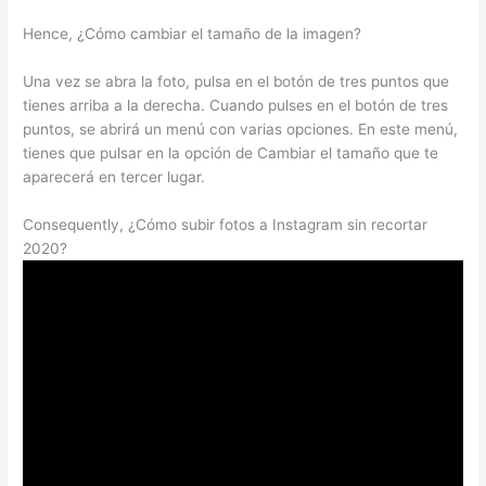
Hence, ¿Cómo cambiar el tamaño de la imagen?
Una vez se abra la foto, pulsa en el botón de tres puntos que
tienes arriba a la derecha. Cuando pulses en el botón de tres
puntos, se abrirá un menú con varias opciones. En este menú,
tienes que pulsar en la opción de Cambiar el tamaño que te
aparecerá en tercer lugar.
Consequently, ¿Cómo subir fotos a Instagram sin recortar
2020?