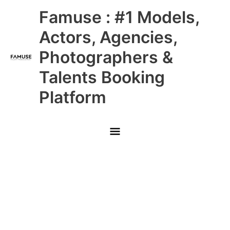
Skip
Main
Famuse : #1 Models,
to
content
Menu
Actors, Agencies,
Photographers &
Talents Booking
Platform