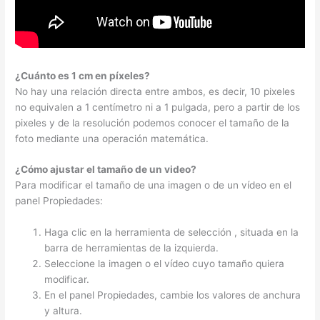
¿Cuánto es 1 cm en píxeles?
No hay una relación directa entre ambos, es decir, 10 pixeles
no equivalen a 1 centímetro ni a 1 pulgada, pero a partir de los
pixeles y de la resolución podemos conocer el tamaño de la
foto mediante una operación matemática.
¿Cómo ajustar el tamaño de un video?
Para modificar el tamaño de una imagen o de un vídeo en el
panel Propiedades:
Haga clic en la herramienta de selección , situada en la
barra de herramientas de la izquierda.
Seleccione la imagen o el vídeo cuyo tamaño quiera
modificar.
En el panel Propiedades, cambie los valores de anchura
y altura.