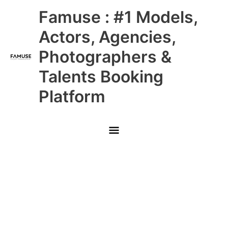
Skip
Main
Famuse : #1 Models,
to
content
Menu
Actors, Agencies,
Photographers &
Talents Booking
Platform