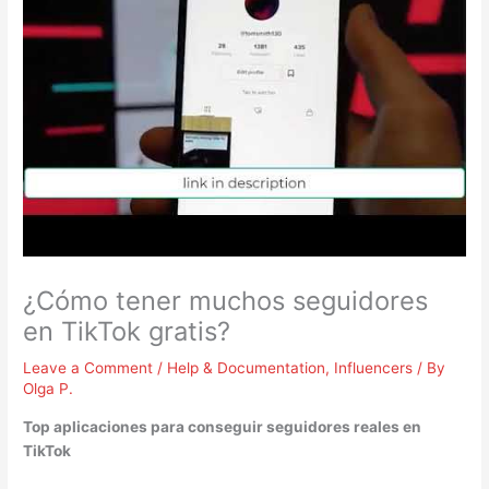
¿Cómo tener muchos seguidores
en TikTok gratis?
Leave a Comment
/
Help & Documentation
,
Influencers
/ By
Olga P.
Top aplicaciones para conseguir
seguidores
reales en
TikTok