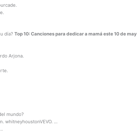
ourcade.
e.
su día?
Top 10:
Canciones para dedicar
a
mamá
este 10 de ma
rdo Arjona.
rte.
 del mundo?
on. whitneyhoustonVEVO. …
 …