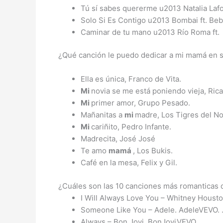
Tú sí sabes quererme u2013 Natalia Laf
Solo Si Es Contigo u2013 Bombai ft. Beb
Caminar de tu mano u2013 Río Roma ft.
¿Qué canción le puedo dedicar a mi mamá en 
Ella es única, Franco de Vita.
Mi
novia se me está poniendo vieja, Rica
Mi
primer amor, Grupo Pesado.
Mañanitas a
mi
madre, Los Tigres del No
Mi
cariñito, Pedro Infante.
Madrecita, José José
Te amo
mamá
, Los Bukis.
Café en la mesa, Felix y Gil.
¿Cuáles son las 10 canciones más romanticas
I Will Always Love You – Whitney Houst
Someone Like You – Adele. AdeleVEVO.
Always – Bon Jovi. BonJoviVEVO. …