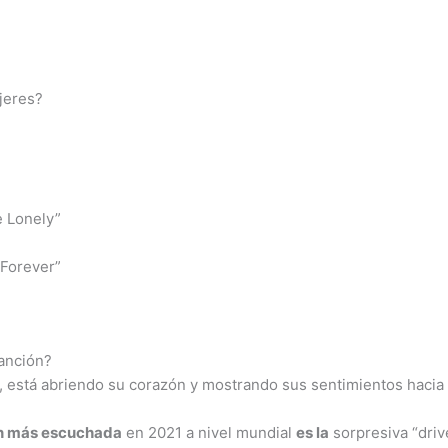
jeres?
e Lonely”
 Forever”
canción?
l, está abriendo su corazón y mostrando sus sentimientos hacia t
n más escuchada
en 2021 a nivel mundial
es la
sorpresiva “driv