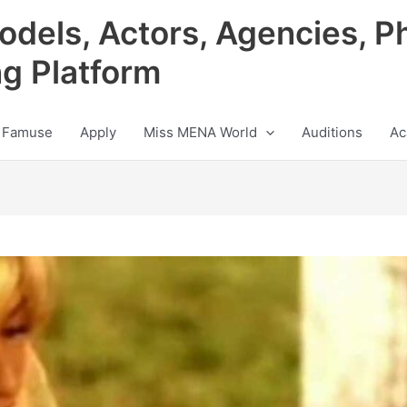
odels, Actors, Agencies, P
ng Platform
 Famuse
Apply
Miss MENA World
Auditions
Ac