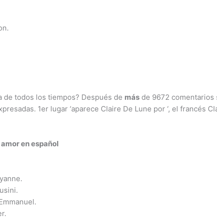
on.
ta de todos los tiempos? Después de
más
de 9672 comentarios s
presadas. 1er lugar ‘aparece Claire De Lune por ‘, el francés Cl
 amor en español
yanne.
usini.
 Emmanuel.
r.