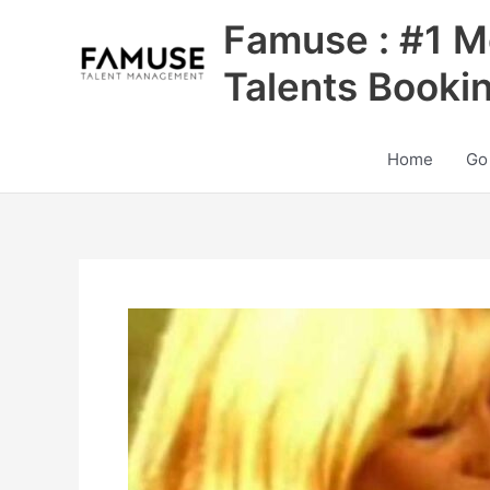
Skip
Famuse : #1 M
to
content
Talents Booki
Home
Go