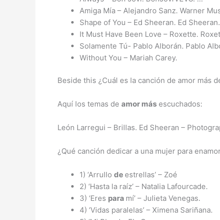
Amiga Mía – Alejandro Sanz. Warner Mus
Shape of You – Ed Sheeran. Ed Sheeran
It Must Have Been Love – Roxette. Roxet
Solamente Tú- Pablo Alborán. Pablo Alb
Without You – Mariah Carey.
Beside this ¿Cuál es la canción de amor más 
Aquí los temas de
amor más
escuchados:
León Larregui – Brillas. Ed Sheeran – Photogra
¿Qué canción dedicar a una mujer para enamo
1) ‘Arrullo
de
estrellas’ – Zoé
2) ‘Hasta la raíz’ – Natalia Lafourcade.
3) ‘Eres
para
mí’ – Julieta Venegas.
4) ‘Vidas paralelas’ – Ximena Sariñana.