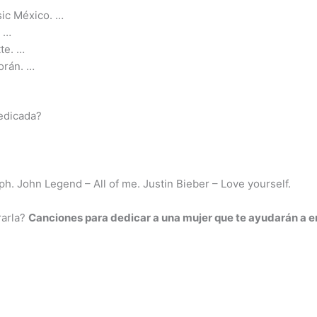
ic México. …
. …
te. …
orán. …
dedicada?
ph. John Legend – All of me. Justin Bieber – Love yourself.
rarla?
Canciones para dedicar a una mujer que
te ayudarán a
e