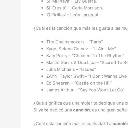
5) ‘Mi Playa’ – Ely Guerra.
6) ‘Eres tú’ – Carla Morrison.
7) ‘Brillas’ – León Larregui.
¿Cuál es la canción que más les gusta a las mu
The Chainsmokers – “Paris”
Kygo, Selena Gomez – “It Ain’t Me”
Katy Perry – “Chained To The Rhythm”
Martin Garrix & Dua Lipa – “Scared To B
Julia Michaels – “Issues”
ZAYN, Taylor Swift – “I Don’t Wanna Live
Ed Sheeran – “Castle on the Hill”
James Arthur – “Say You Won’t Let Go”
¿Qué significa que una mujer te dedique una 
Si ya
te
dedicó una
canción
, es una gran seña
¿Cuál esla canción más escuchada? La
canció