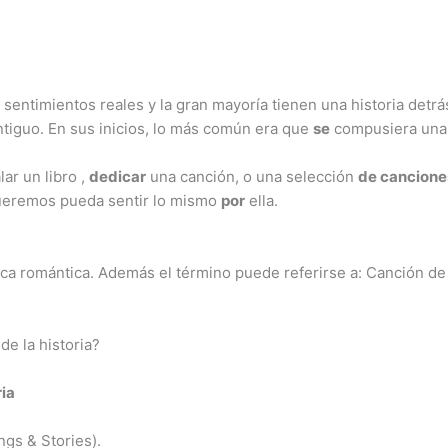
n sentimientos reales y la gran mayoría tienen una historia det
tiguo. En sus inicios, lo más común era que
se
compusiera un
ar un libro ,
dedicar
una canción, o una selección
de cancione
queremos pueda sentir lo mismo
por
ella.
ca romántica. Además el término puede referirse a: Canción d
e la historia?
ia
gs & Stories).