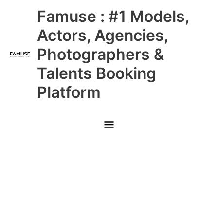
Skip
Main
Famuse : #1 Models,
to
content
Menu
Actors, Agencies,
Photographers &
Talents Booking
Platform