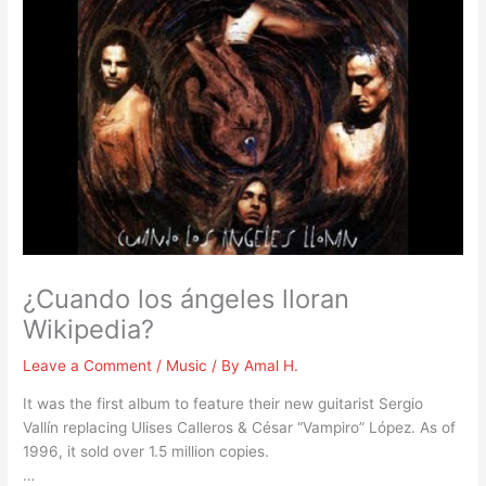
¿Cuando los ángeles lloran
Wikipedia?
Leave a Comment
/
Music
/ By
Amal H.
It was the first album to feature their new guitarist Sergio
Vallín replacing Ulises Calleros & César “Vampiro” López. As of
1996, it sold over 1.5 million copies.
…