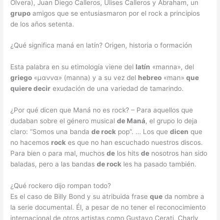
Olvera), Juan Diego Calleros, Ulises Calleros y Abraham, un
grupo
amigos que se entusiasmaron por el rock a principios
de los años setenta.
¿Qué significa maná en latín? Origen, historia o formación
Esta palabra en su etimología viene del
latín
«manna», del
griego
«μαννα» (manna) y a su vez del
hebreo
«man»
que
quiere decir
exudación de una variedad de tamarindo.
¿Por qué dicen que Maná no es rock? – Para aquellos que
dudaban sobre el género musical
de Maná
, el grupo lo deja
claro: “Somos una banda
de rock
pop”. … Los que
dicen
que
no hacemos
rock
es que no han escuchado nuestros discos.
Para bien o para mal, muchos
de
los hits
de
nosotros han sido
baladas, pero a las bandas
de rock
les ha pasado también.
¿Qué rockero dijo rompan todo?
Es el caso de Billy Bond y su atribuida frase
que
da nombre a
la serie documental. Él, a pesar de no tener el reconocimiento
internacional de otros artistas como Gustavo Cerati, Charly