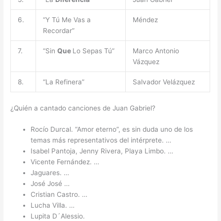
6.
“Y Tú Me Vas a
Méndez
Recordar”
7.
“Sin
Que
Lo Sepas Tú”
Marco Antonio
Vázquez
8.
“La Refinera”
Salvador Velázquez
¿Quién a cantado canciones de Juan Gabriel?
Rocío Durcal. “Amor eterno”, es sin duda uno de los
temas más representativos del intérprete. …
Isabel Pantoja, Jenny Rivera, Playa Limbo. …
Vicente Fernández. …
Jaguares. …
José José …
Cristian Castro. …
Lucha Villa. …
Lupita D´Alessio.