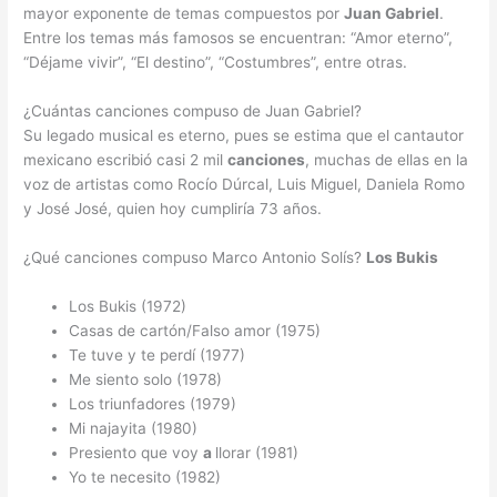
mayor exponente de temas compuestos por
Juan Gabriel
.
Entre los temas más famosos se encuentran: “Amor eterno”,
“Déjame vivir”, “El destino”, “Costumbres”, entre otras.
¿Cuántas canciones compuso de Juan Gabriel?
Su legado musical es eterno, pues se estima que el cantautor
mexicano escribió casi 2 mil
canciones
, muchas de ellas en la
voz de artistas como Rocío Dúrcal, Luis Miguel, Daniela Romo
y José José, quien hoy cumpliría 73 años.
¿Qué canciones compuso Marco Antonio Solís?
Los Bukis
Los Bukis (1972)
Casas de cartón/Falso amor (1975)
Te tuve y te perdí (1977)
Me siento solo (1978)
Los triunfadores (1979)
Mi najayita (1980)
Presiento que voy
a
llorar (1981)
Yo te necesito (1982)