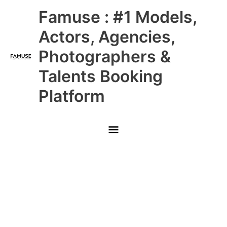
Skip
Main
Famuse : #1 Models,
to
content
Menu
Actors, Agencies,
Photographers &
Talents Booking
Platform