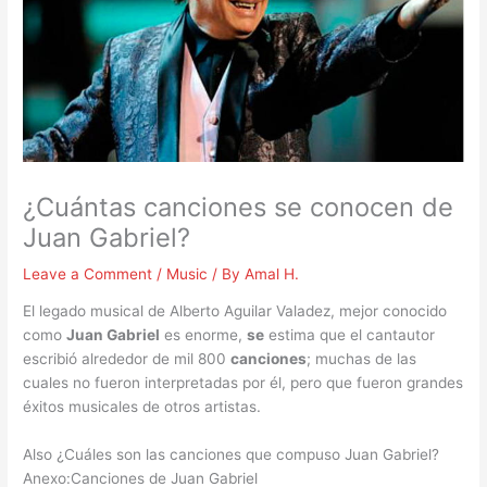
¿Cuántas canciones se conocen de
Juan Gabriel?
Leave a Comment
/
Music
/ By
Amal H.
El legado musical de Alberto Aguilar Valadez, mejor conocido
como
Juan Gabriel
es enorme,
se
estima que el cantautor
escribió alrededor de mil 800
canciones
; muchas de las
cuales no fueron interpretadas por él, pero que fueron grandes
éxitos musicales de otros artistas.
Also ¿Cuáles son las canciones que compuso Juan Gabriel?
Anexo:Canciones de Juan Gabriel