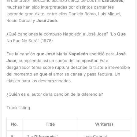
El cantautor mexicano escribió cerca de dos mil
canciones
,
muchas han sido interpretadas por distintos cantantes
logrando gran éxito, entre ellos Daniela Romo, Luis Miguel,
Rocío Dúrcal y
José José
.
¿Qué canciones le compuso Napoleón a José José? “Lo
Que
No Fue No Será” (1978)
Fue la canción
que José
Maria
Napoleón
escribió para
José
José
, cumpliendo así un sueño del compositor. Este
desgarrador tema sobre ruptura describe lo triste e irreversible
del momento en
que
el amor se cansa y pasa factura. Un
clásico para los descorazonados.
¿Quién es el autor de la canción de la diferencia?
Track listing
No.
Title
Writer(s)
5.
“La
Diferencia
”
Juan Gabriel