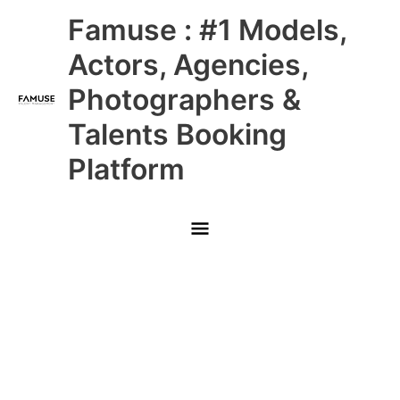
Skip
Main
Famuse : #1 Models,
to
content
Menu
Actors, Agencies,
Photographers &
Talents Booking
Platform