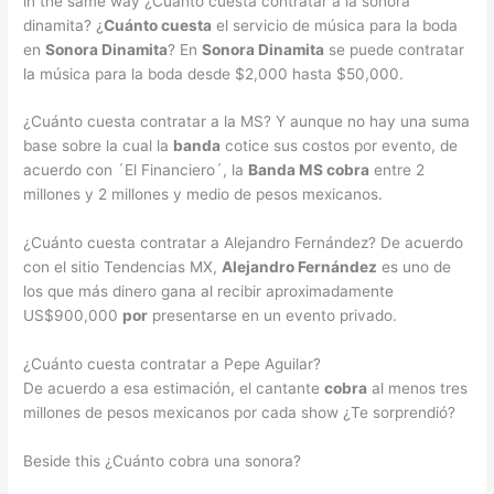
in the same way ¿Cuánto cuesta contratar a la sonora
dinamita? ¿
Cuánto cuesta
el servicio de música para la boda
en
Sonora Dinamita
? En
Sonora Dinamita
se puede contratar
la música para la boda desde $2,000 hasta $50,000.
¿Cuánto cuesta contratar a la MS? Y aunque no hay una suma
base sobre la cual la
banda
cotice sus costos por evento, de
acuerdo con ´El Financiero´, la
Banda MS cobra
entre 2
millones y 2 millones y medio de pesos mexicanos.
¿Cuánto cuesta contratar a Alejandro Fernández? De acuerdo
con el sitio Tendencias MX,
Alejandro Fernández
es uno de
los que más dinero gana al recibir aproximadamente
US$900,000
por
presentarse en un evento privado.
¿Cuánto cuesta contratar a Pepe Aguilar?
De acuerdo a esa estimación, el cantante
cobra
al menos tres
millones de pesos mexicanos por cada show ¿Te sorprendió?
Beside this ¿Cuánto cobra una sonora?