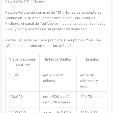
PewDiePie (111 millones)
PewDiePie cuenta con más de 110 millones de suscriptores.
Creado en 2010 por el comediante sueco Felix Arvid Ulf
Kjellberg, el canal de YouTube es muy conocido por sus “Let’s
Play” y blogs, además de su peculiar personalidad.
as well, ¿Cuánto se cobra por cada suscriptor en YouTube?
¿Se cobra lo mismo en todos los países?
Visualizaciones
Estados Unidos
España
YouTube
1.000
entre 4 y 34
entre 40
dólares
céntimos y 1
euro
100.000
entre 500 y más
40 / 70 euros
de 1.000 dólares
1.000.000
a partir de 3.000
400 / 600