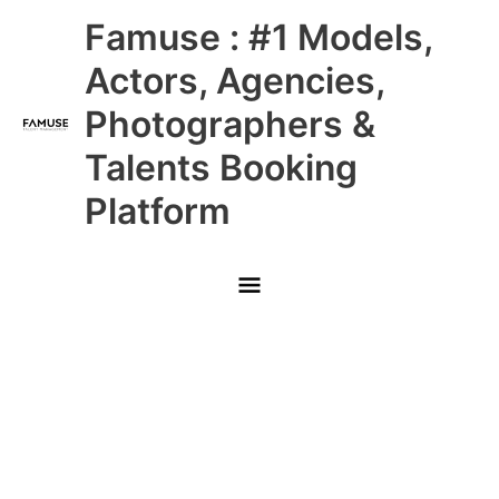
Skip
Main
Famuse : #1 Models,
to
content
Menu
Actors, Agencies,
Photographers &
Talents Booking
Platform