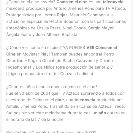
¿Como en el cine novela?
Como en el cine
es una
telenovela
mexicana producida por Antulio Jiménez Pons para TV Azteca.
Protagonizada por Lorena Rojas, Mauricio Ochmann y la
actuación especial de Héctor Soberon, con las participaciones
antagónicas de Úrsula Prats, Ninel Conde, Sergio Mayer,
Ángela Fuste y Juan Alfonso Baptista.
¿Dónde ver como en el cine? YA PUEDES
VER Como en el
Cine
en Movistar Play! También puedes encontrar Perro
Guardián – Página Oficial (de Bacha Caravedo y Chinón
Higashionna) y Los Niños (otra producción de señor Z y
dirigida por nuestro director Gonzalo Ladines).
¿Cuántos años tiene la novela como en el cine?
Fue el 30 abril de 2001 que TV Azteca sorprendió a todos con
el estreno de Como en el
cine
, una
telenovela
producida por
Antulio Jiménez Pons. Trasmitido en el canal de Azteca Trece,
fue posible ver este melodrama durante casi un
año
entero en
el horario de las 7 de la noche.
Beside this ¿Qué películas hay en el cine 2021?