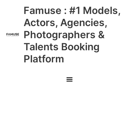
Skip
Main
Famuse : #1 Models,
to
content
Menu
Actors, Agencies,
Photographers &
Talents Booking
Platform