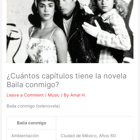
¿Cuántos capítulos tiene la novela
Baila conmigo?
Leave a Comment
/
Music
/ By
Amal H.
Baila conmigo (telenovela)
Baila conmigo
Ambientación
Ciudad de México, Años 60