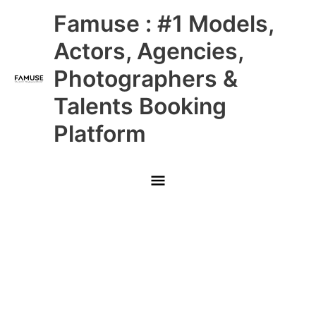
Skip
Main
Famuse : #1 Models,
to
content
Menu
Actors, Agencies,
Photographers &
Talents Booking
Platform