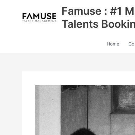
Skip
Famuse : #1 M
to
content
Talents Booki
Home
Go