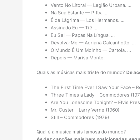
Vento No Litoral — Legião Urbana. …
Na Sua Estante — Pitty. …
É de Lágrima — Los Hermanos. …
Assinado Eu — Tiê …
Eu Sei — Papas Na Língua. …
Devolva-Me — Adriana Calcanhotto. …
O Mundo É Um Moinho — Cartola. …
Depois — Marisa Monte.
Quais as músicas mais triste do mundo?
De ac
The First Time Ever I Saw Your Face – R
Three Times a Lady – Commodores (197
Are You Lonesome Tonight? – Elvis Pres
Mr. Custer – Larry Verne (1960)
Still – Commodores (1979)
Qual é a música mais famosa do mundo?
As dez canções
mais
bem posicionadas, segu