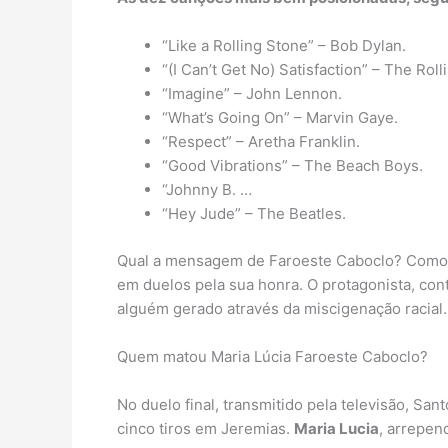
“Like a Rolling Stone” – Bob Dylan.
“(I Can’t Get No) Satisfaction” – The Rol
“Imagine” – John Lennon.
“What’s Going On” – Marvin Gaye.
“Respect” – Aretha Franklin.
“Good Vibrations” – The Beach Boys.
“Johnny B. …
“Hey Jude” – The Beatles.
Qual a mensagem de Faroeste Caboclo? Como o t
em duelos pela sua honra. O protagonista, contu
alguém gerado através da miscigenação racial.
Quem matou Maria Lúcia Faroeste Caboclo?
No duelo final, transmitido pela televisão, San
cinco tiros em Jeremias.
Maria Lucia
, arrepen