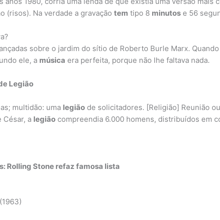
 anos 1980, corria uma lenda de que existia uma versão mais c
o (risos). Na verdade a gravação
tem
tipo 8
minutos
e 56 segu
va?
lançadas sobre o jardim do sítio de Roberto Burle Marx. Quand
undo ele, a
música
era perfeita, porque não lhe faltava nada.
de Legião
as; multidão: uma
legião
de solicitadores. [Religião] Reunião o
e César, a
legião
compreendia 6.000 homens, distribuídos em co
: Rolling Stone refaz
famosa
lista
(1963)