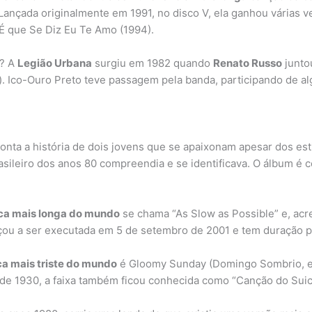
 Lançada originalmente em 1991, no disco V, ela ganhou várias
É que Se Diz Eu Te Amo (1994).
a? A
Legião Urbana
surgiu em 1982 quando
Renato Russo
junto
’). Ico-Ouro Preto teve passagem pela banda, participando de 
onta a história de dois jovens que se apaixonam apesar dos esti
sileiro dos anos 80 compreendia e se identificava. O álbum é
ca mais longa do mundo
se chama “As Slow as Possible” e, acre
ou a ser executada em 5 de setembro de 2001 e tem duração p
a mais triste do mundo
é Gloomy Sunday (Domingo Sombrio, em
e 1930, a faixa também ficou conhecida como “Canção do Suicí