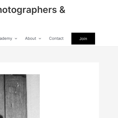
hotographers &
ademy
About
Contact
Join