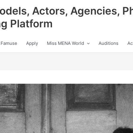
odels, Actors, Agencies, P
ng Platform
 Famuse
Apply
Miss MENA World
Auditions
Ac