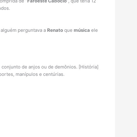
omprida de “
Faroeste Caboclo
“, que teria 12
ndos.
o alguém perguntava a
Renato
que
música
ele
u conjunto de anjos ou de demônios. [História]
ortes, manípulos e centúrias.