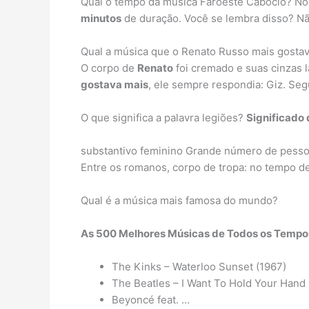
Qual o tempo da música Faroeste Caboclo? Nos
minutos
de duração. Você se lembra disso? Nã
Qual a música que o Renato Russo mais gosta
O corpo de
Renato
foi cremado e suas cinzas 
gostava mais
, ele sempre respondia: Giz. Seg
O que significa a palavra legiões?
Significado 
substantivo feminino Grande número de pesso
Entre os romanos, corpo de tropa: no tempo d
Qual é a música mais famosa do mundo?
As 500 Melhores
Músicas
de Todos os Tempos
The Kinks – Waterloo Sunset (1967)
The Beatles – I Want To Hold Your Hand 
Beyoncé feat. …