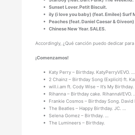
Sunset Lover. Petit Biscuit.
ily (i love you baby) (feat. Emilee) Surf
Peaches (feat. Daniel Caesar & Giveon)
Chinese New Year. SALES.
Accordingly, ¿Qué canción puedo dedicar par
¡Comenzamos!
Katy Perry – Birthday. KatyPerryVEVO. …
2 Chainz – Birthday Song (Explicit) ft. K
will.i.am ft. Cody Wise – It’s My Birthday.
Rihanna – Birthday cake. RihannaVEVO. 
Frankie Cosmos – Birthday Song. David
The Beatles – Happy Birthday. JC. …
Selena Gomez – Birthday. …
The Lumineers – Birthday.