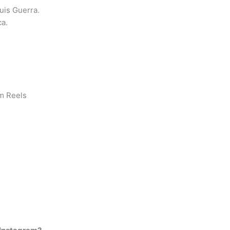
Luis Guerra.
ca.
m Reels