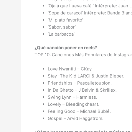
‘Ojalá que llueva café ‘ Intérprete: Juan 
‘Sopa de caracol’ Intérprete: Banda Blan
‘Mi plato favorito’
‘Sabor, sabor’
‘La barbacoa’
¿Qué canción poner en reels?
TOP 10: Canciones Más Populares de Instagra
Love Nwantiti – CKay.
Stay -The Kid LAROI & Justin Bieber.
Friendships – Pascalletoublon.
In Da Ghetto – J Balvin & Skrillex.
Swing Lynn – Harmless.
Lovely – Bleedingxheart.
Feeling Good – Michael Bublé.
Gospel – Arvid Haggstrom.