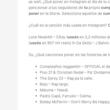
as well, ¿Qué poner en Instagram el día de tu 
para avisar a tus seguidores de
tu
propio
cump
poner
en la Storie. Selecciona aquellos de
cum
¿Cuál es la canción más usada en Instagram?
Love Nwantiti – CKay (
usada
en 2,2 millones d
(
usada
en 907 mil reels) In Da Getto – J Balvin 
So, ¿Qué canciones poner en las historias de 
Cumpleaños reggaetón – OFFICIAL el de 
Piso 21 & Christian Nodal – Pa’ Olvidarme
The Serxy 23 – Rap pa la calle.
Bejo – Rap largo.
Maluma – Hawái.
Pedro Capó, Farruko – Calma.
Bobby McFerrin – Don’t Worry Be Happy.