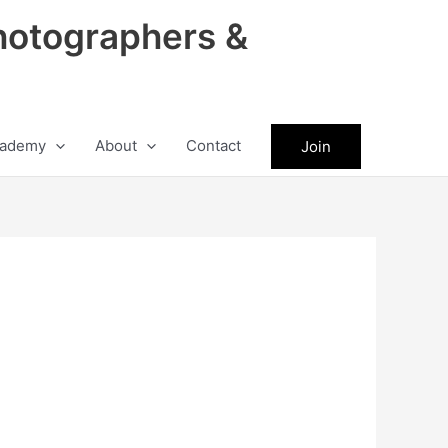
hotographers &
ademy
About
Contact
Join