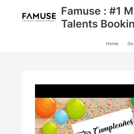
Skip
Famuse : #1 M
to
content
Talents Booki
Home
Go