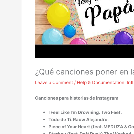
¿Qué canciones poner en la
Leave a Comment
/
Help & Documentation
,
Inf
Canciones para historias de Instagram
I Feel Like I’m Drowning. Two Feet.
Todo de Ti. Rauw Alejandro.
Piece of Your Heart (feat. MEDUZA & G
Starboy (feat. Daft Punk) The Weeknd.