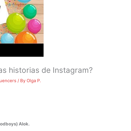
s historias de Instagram?
luencers
/ By
Olga P.
oodboys) Alok.