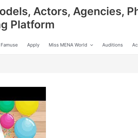
odels, Actors, Agencies, P
ng Platform
 Famuse
Apply
Miss MENA World
Auditions
Ac