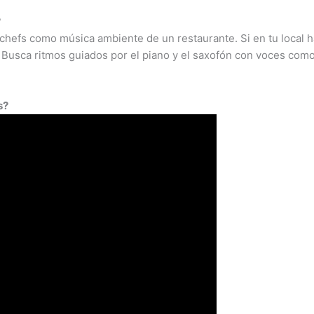
?
os chefs como música ambiente de un restaurante. Si en tu local 
o. Busca ritmos guiados por el piano y el saxofón con voces com
s?