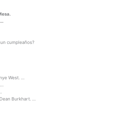
 Mesa.
 …
a un cumpleaños?
anye West. …
 …
…
 Dean Burkhart. …