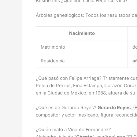
Beside this ¿Qué año nació Federico Villa?
Árboles genealógicos: Todos los resultados de
Nacimiento
Matrimonio
d
Residencia
a
¿Qué pasó con Felipe Arriaga? Tristemente c
Pelea de Perros, Fina Estampa, Corazón Corazon
en la Ciudad de México, en 1988, afuera de su
¿Qué es de Gerardo Reyes?
Gerardo Reyes
, 
compositor y actor mexicano, figura reconocid
¿Quién mató a Vicente Fernández?
Alejandra, hija de “
Chente
”, confirmó
que
“El C