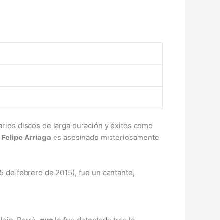
rios discos de larga duración y éxitos como
,
Felipe Arriaga
es asesinado misteriosamente
 de febrero de 2015), fue un cantante,
lain-Barré,
que
le fue detectado tras la