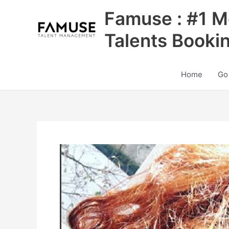
Skip
Famuse : #1 M
to
content
Talents Booki
Home
Go