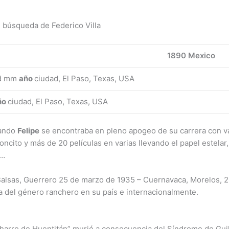
 búsqueda de Federico Villa
1890 Mexico
d mm
año
ciudad, El Paso, Texas, USA
ño
ciudad, El Paso, Texas, USA
uando
Felipe
se encontraba en pleno apogeo de su carrera con va
cito y más de 20 películas en varias llevando el papel estelar
 …
(Balsas, Guerrero 25 de marzo de 1935 – Cuernavaca, Morelos, 25
a del género ranchero en su país e internacionalmente.
harro de Huentitán” murió a consecuencia del Síndrome de Guil