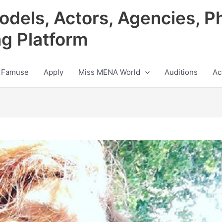
odels, Actors, Agencies, P
ng Platform
 Famuse
Apply
Miss MENA World
Auditions
Ac