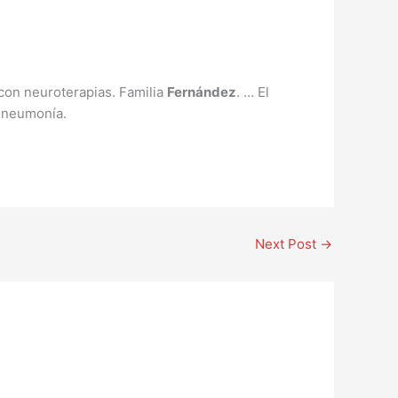
con neuroterapias. Familia
Fernández
. … El
a neumonía.
Next Post
→