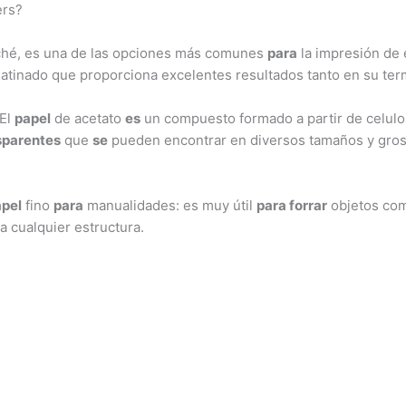
ers?
hé, es una de las opciones más comunes
para
la impresión de 
satinado que proporciona excelentes resultados tanto en su ter
 El
papel
de acetato
es
un compuesto formado a partir de celulos
sparentes
que
se
pueden encontrar en diversos tamaños y gros
pel
fino
para
manualidades: es muy útil
para forrar
objetos co
 cualquier estructura.