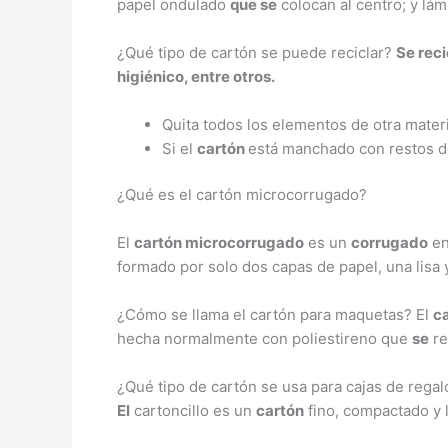
papel ondulado
que se
colocan al centro; y lá
¿Qué tipo de cartón se puede reciclar?
Se rec
higiénico, entre otros.
Quita todos los elementos de otra materi
Si el
cartón
está manchado con restos de
¿Qué es el cartón microcorrugado?
El
cartón microcorrugado
es un
corrugado
en
formado por solo dos capas de papel, una lisa y
¿Cómo se llama el cartón para maquetas? El
c
hecha normalmente con poliestireno que
se
re
¿Qué tipo de cartón se usa para cajas de regal
El
cartoncillo es un
cartón
fino, compactado y 