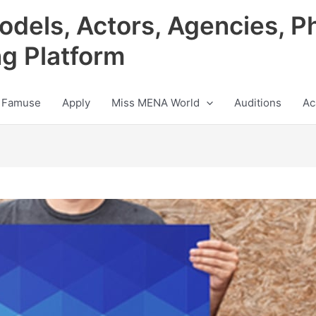
odels, Actors, Agencies, P
ng Platform
 Famuse
Apply
Miss MENA World
Auditions
Ac