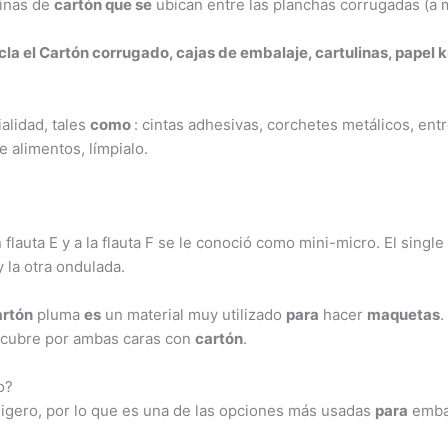
minas de
cartón que se
ubican entre las planchas corrugadas (a
icla
el
Cartón
corrugado, cajas de embalaje, cartulinas, papel k
alidad, tales
como
: cintas adhesivas, corchetes metálicos, entr
 alimentos, límpialo.
 flauta E y a la flauta F se le conoció como mini-micro. El single
 la otra ondulada.
artón
pluma
es
un material muy utilizado
para
hacer
maquetas
.
cubre por ambas caras con
cartón
.
o?
ligero, por lo que es una de las opciones más usadas
para
embal