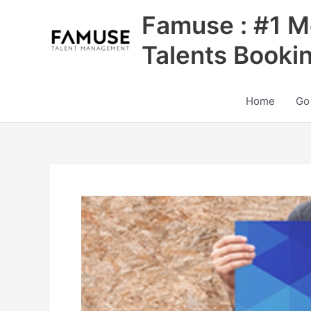
Skip
Famuse : #1 M
to
content
Talents Booki
Home
Go