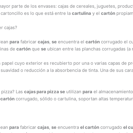
ayor parte de los envases: cajas de cereales, juguetes, produc
cartoncillo es lo que está entre la
cartulina
y el
cartón
propiam
er cajas?
lean
para
fabricar
cajas
,
se
encuentra el
cartón
corrugado el c
minas de
cartón
que
se
ubican entre las planchas corrugadas (a
 papel cuyo exterior es recubierto por una o varias capas de 
, suavidad o reducción a la absorbencia de tinta. Una de sus car
e pizza? Las
cajas para pizza se
utilizan
para
el almacenamiento
n
cartón
corrugado, sólido o cartulina, soportan altas temperatur
lean
para
fabricar
cajas
,
se
encuentra
el cartón
corrugado
el c