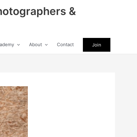
hotographers &
ademy
About
Contact
Join