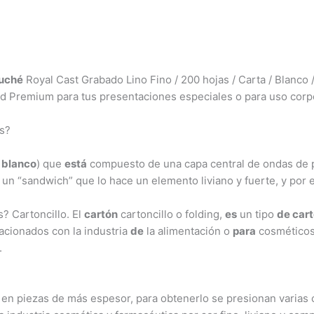
uché
Royal Cast Grabado Lino Fino / 200 hojas / Carta / Blanco 
d Premium para tus presentaciones especiales o para uso corpo
s?
o
blanco
) que
está
compuesto de una capa central de ondas de p
o un “sandwich” que lo hace un elemento liviano y fuerte, y por
? Cartoncillo. El
cartón
cartoncillo o folding,
es
un tipo
de car
acionados con la industria
de
la alimentación o
para
cosméticos
.
a en piezas de más espesor, para obtenerlo se presionan varias