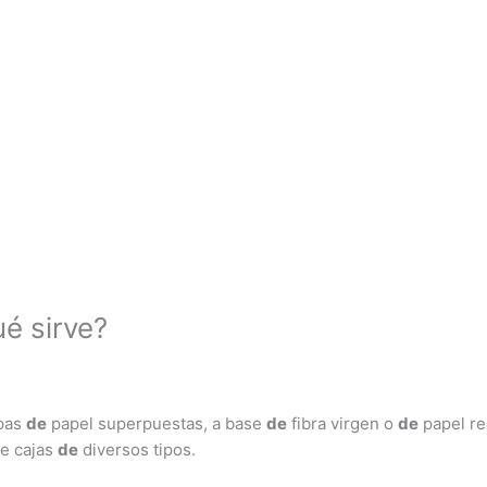
ué sirve?
apas
de
papel superpuestas, a base
de
fibra virgen o
de
papel re
te cajas
de
diversos tipos.