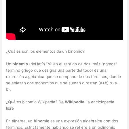
¿Cuáles son los elementos de un binomio?
Un
binomio
(del latín “bi” en el sentido de dos, más “nomos”
término griego que designa una parte del todo) es una
expresión algebraica que se compone de dos términos, donde
se enlazan dos monomios que se suman o restan (a+b) o (a-
b).
¿Qué es binomio Wikipedia? De
Wikipedia
, la enciclopedia
libre
En álgebra, un
binomio
es una expresión algebraica con dos
términos. Estrictamente hablando se refiere a un polinomio