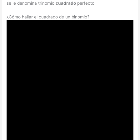
se le denomina trinomio
cuadrado
perfecto.
¿Cómo hallar el cuadrado de un binomio?