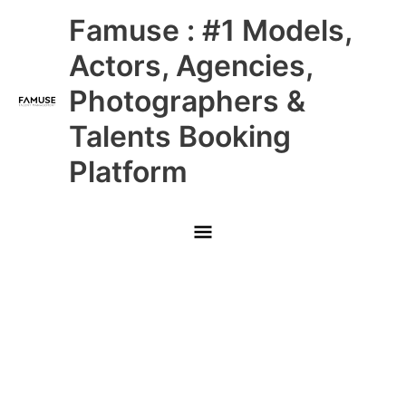
Skip
Main
Famuse : #1 Models,
to
content
Menu
Actors, Agencies,
Photographers &
Talents Booking
Platform