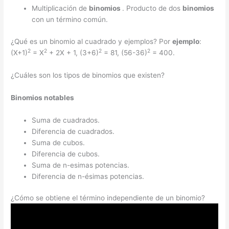
Multiplicación de
binomios
. Producto de dos
binomios
con un término común.
¿Qué es un binomio al cuadrado y ejemplos? Por
ejemplo
:
2
2
2
2
(X+1)
= X
+ 2X + 1, (3+6)
= 81, (56-36)
= 400.
¿Cuáles son los tipos de binomios que existen?
Binomios
notables
Suma de cuadrados.
Diferencia de cuadrados.
Suma de cubos.
Diferencia de cubos.
Suma de n-esimas potencias.
Diferencia de n-ésimas potencias.
¿Cómo se obtiene el término independiente de un binomio?