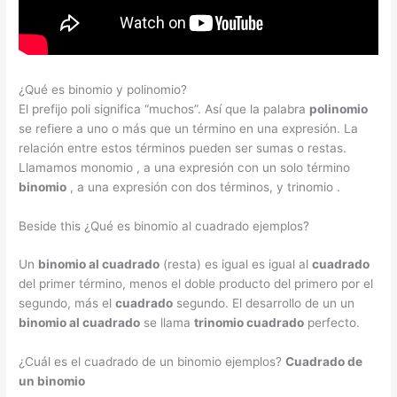
¿Qué es binomio y polinomio?
El prefijo poli significa “muchos”. Así que la palabra
polinomio
se refiere a uno o más que un término en una expresión. La
relación entre estos términos pueden ser sumas o restas.
Llamamos monomio , a una expresión con un solo término
binomio
, a una expresión con dos términos, y trinomio .
Beside this ¿Qué es binomio al cuadrado ejemplos?
Un
binomio al cuadrado
(resta) es igual es igual al
cuadrado
del primer término, menos el doble producto del primero por el
segundo, más el
cuadrado
segundo. El desarrollo de un un
binomio al cuadrado
se llama
trinomio cuadrado
perfecto.
¿Cuál es el cuadrado de un binomio ejemplos?
Cuadrado de
un binomio