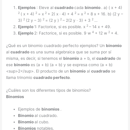
Ejemplos
: Eleve al
cuadrado
cada
binomio
. a) ( x + 4)
2
2
2
2
2
( x + 4)
= x
+ 2( x · 4) + 4
= x
+ 8 x + 16. b) (2 y –
2
2
2
2
3)
(2 y – 3)
= (2 y )
– 2(2 y · 3) + 3
…
2
Ejemplo
1: Factorice, si es posible. x
– 14 x + 49.
4
2
Ejemplo
2: Factorice, si es posible. 9 w
+ 12 w
+ 4.
¿Qué es un binomio cuadrado perfecto ejemplos? Un
binomio
al
cuadrado
es una suma algebraica que se suma por sí
misma, es decir, si tenemos el
binomio
a + b, el
cuadrado
de
ese
binomio
es (a + b) (a + b) y se expresa como (a + b)
<sup>2</sup>. El producto de un
binomio
al
cuadrado
se
llama trinomio
cuadrado perfecto
.
¿Cuáles son los diferentes tipos de binomios?
Binomios
Ejemplos de
binomios
.
Binomio
al cuadrado.
Binomio
al cubo.
Binomios
notables.