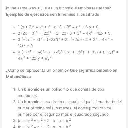
in the same way ¿Qué es un binomio ejemplos resueltos?
Ejemplos
de ejercicios con
binomios
al cuadrado
1 (x + 3)² = x² + 2 · x · 3 + 3² = x ² + 6 x + 9.
2 (2x − 3)² = (2x)² − 2 · 2x · 3 + 3² = 4x² − 12x + 9.
4
3 (−2x² + 3)² = (−2x²)² + 2 · (−2x²) · 3 + 3² = 4x
−
12x² + 9.
4 (−2x² − 3y)² = (−2x²)² + 2 · (−2x²) · (−3y) + (−3y)² =
4
4x
+ 12x²y + 9y²
¿Cómo se representa un binomio?
Qué
significa binomio
en
Matemáticas
Un
binomio
es un polinomio que consta de dos
monomios.
Un
binomio
al cuadrado es igual es igual al cuadrado del
primer término más, o menos, el doble producto del
primero por el segundo más el cuadrado segundo.
2
2
2
(a + b)
= a
+ 2 · a · b + b
2
2
2
(a − b)
= a
− 2 · a · b + b