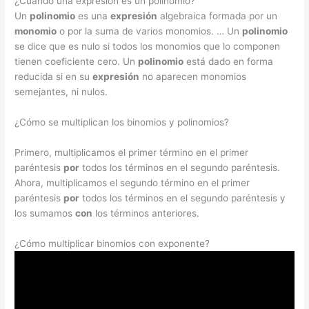
¿Cuando una expresión es un polinomio?
Un
polinomio
es una
expresión
algebraica formada por un
monomio
o por la suma de varios monomios. … Un
polinomio
se dice que es nulo si todos los monomios que lo componen
tienen coeficiente cero. Un
polinomio
está dado en forma
reducida si en su
expresión
no aparecen monomios
semejantes, ni nulos.
¿Cómo se multiplican los binomios y polinomios?
Primero, multiplicamos el primer término en el primer
paréntesis
por
todos los términos en el segundo paréntesis.
Ahora, multiplicamos el segundo término en el primer
paréntesis
por
todos los términos en el segundo paréntesis y
los sumamos
con
los términos anteriores.
¿Cómo multiplicar binomios con exponente?