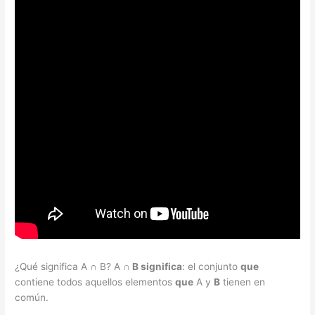
¿Qué significa A ∩ B? A
∩ B significa
: el conjunto
que
contiene todos aquellos elementos
que
A y
B
tienen en
común.