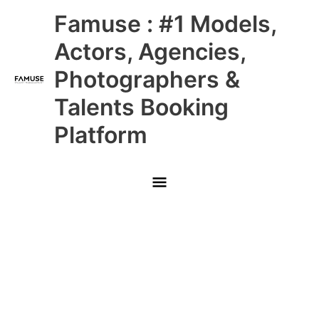
Skip
Main
Famuse : #1 Models,
to
content
Menu
Actors, Agencies,
Photographers &
Talents Booking
Platform