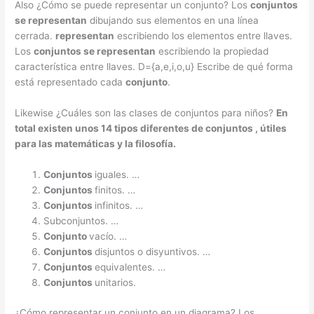
Also ¿Cómo se puede representar un conjunto? Los
conjuntos
se representan
dibujando sus elementos en una línea
cerrada.
representan
escribiendo los elementos entre llaves.
Los
conjuntos se representan
escribiendo la propiedad
característica entre llaves. D={a,e,i,o,u} Escribe de qué forma
está representado cada
conjunto
.
Likewise ¿Cuáles son las clases de conjuntos para niños?
En
total existen unos 14
tipos
diferentes de
conjuntos
, útiles
para
las matemáticas
y
la filosofía.
Conjuntos
iguales. …
Conjuntos
finitos. …
Conjuntos
infinitos. …
Subconjuntos. …
Conjunto
vacío. …
Conjuntos
disjuntos o disyuntivos. …
Conjuntos
equivalentes. …
Conjuntos
unitarios.
¿Cómo representar un conjunto en un diagrama? Los