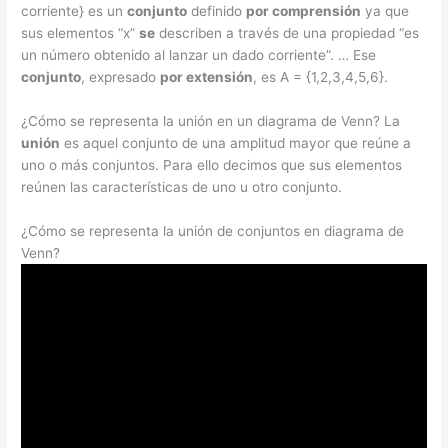
corriente} es un
conjunto
definido
por comprensión
ya que
sus elementos “x”
se
describen a través de una propiedad “es
un número obtenido al lanzar un dado corriente”. … Ese
conjunto
, expresado
por extensión
, es A = {1,2,3,4,5,6}.
¿Cómo se representa la unión en un diagrama de Venn? La
unión
es aquel conjunto de una amplitud mayor que reúne a
uno o más conjuntos. Para ello decimos que sus elementos
reúnen las características de uno u otro conjunto.
¿Cómo se representa la unión de conjuntos en diagrama de
Venn?