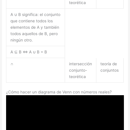
teorética
A ∪ B significa: el conjunto
que contiene todos los
elementos de A y también
todos aquellos de B, pero
ningún otro.
A ⊆ B ⇔ A ∪ B = B
∩
intersección
teoría de
conjunto-
conjuntos
teorética
¿Cómo hacer un diagrama de Venn con números reales?