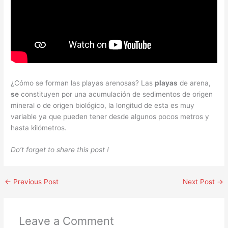
¿Cómo se forman las playas arenosas? Las
playas
de arena,
se
constituyen por una acumulación de sedimentos de origen
mineral o de origen biológico, la longitud de esta es muy
variable ya que pueden tener desde algunos pocos metros y
hasta kilómetros.
Do’t forget to share this post !
←
Previous Post
Next Post
→
Leave a Comment