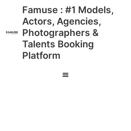
Skip
Main
Famuse : #1 Models,
to
content
Menu
Actors, Agencies,
Photographers &
Talents Booking
Platform