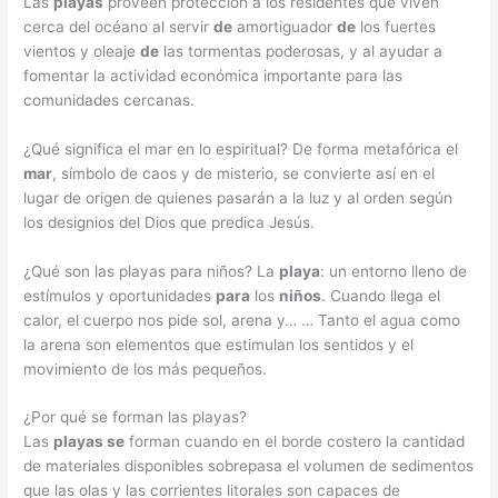
Las
playas
proveen protección a los residentes que viven
cerca del océano al servir
de
amortiguador
de
los fuertes
vientos y oleaje
de
las tormentas poderosas, y al ayudar a
fomentar la actividad económica importante para las
comunidades cercanas.
¿Qué significa el mar en lo espiritual? De forma metafórica el
mar
, símbolo de caos y de misterio, se convierte así en el
lugar de origen de quienes pasarán a la luz y al orden según
los designios del Dios que predica Jesús.
¿Qué son las playas para niños? La
playa
: un entorno lleno de
estímulos y oportunidades
para
los
niños
. Cuando llega el
calor, el cuerpo nos pide sol, arena y… … Tanto el agua como
la arena son elementos que estimulan los sentidos y el
movimiento de los más pequeños.
¿Por qué se forman las playas?
Las
playas se
forman cuando en el borde costero la cantidad
de materiales disponibles sobrepasa el volumen de sedimentos
que las olas y las corrientes litorales son capaces de