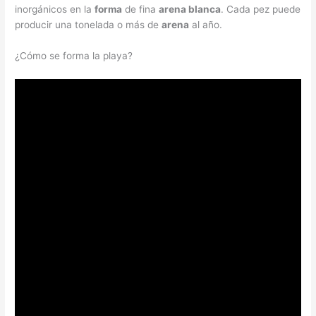
inorgánicos en la
forma
de fina
arena blanca
. Cada pez puede
producir una tonelada o más de
arena
al año.
¿Cómo se forma la playa?