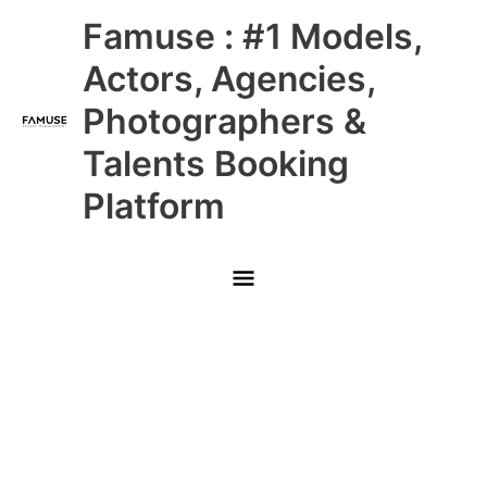
Skip
Main
Famuse : #1 Models,
to
content
Menu
Actors, Agencies,
Photographers &
Talents Booking
Platform