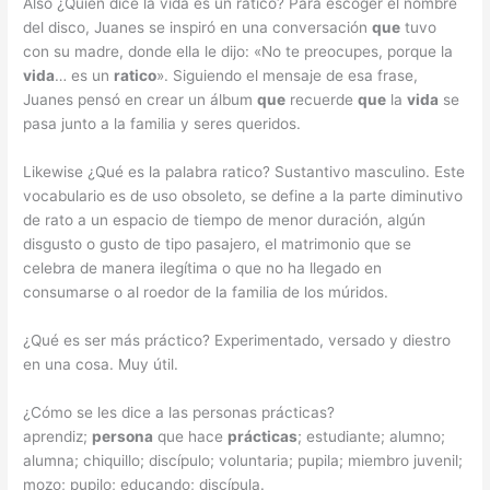
Also ¿Quién dice la vida es un ratico? Para escoger el nombre
del disco, Juanes se inspiró en una conversación
que
tuvo
con su madre, donde ella le dijo: «No te preocupes, porque la
vida
… es un
ratico
». Siguiendo el mensaje de esa frase,
Juanes pensó en crear un álbum
que
recuerde
que
la
vida
se
pasa junto a la familia y seres queridos.
Likewise ¿Qué es la palabra ratico? Sustantivo masculino. Este
vocabulario es de uso obsoleto, se define a la parte diminutivo
de rato a un espacio de tiempo de menor duración, algún
disgusto o gusto de tipo pasajero, el matrimonio que se
celebra de manera ilegítima o que no ha llegado en
consumarse o al roedor de la familia de los múridos.
¿Qué es ser más práctico? Experimentado, versado y diestro
en una cosa. Muy útil.
¿Cómo se les dice a las personas prácticas?
aprendiz;
persona
que hace
prácticas
; estudiante; alumno;
alumna; chiquillo; discípulo; voluntaria; pupila; miembro juvenil;
mozo; pupilo; educando; discípula.