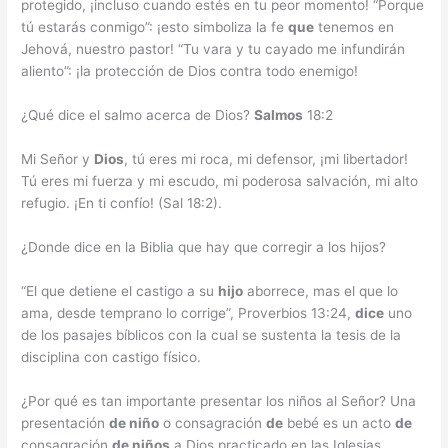
protegido, ¡incluso cuando estés en tu peor momento! “Porque
tú estarás conmigo”: ¡esto simboliza la fe
que
tenemos en
Jehová, nuestro pastor! “Tu vara y tu cayado me infundirán
aliento”: ¡la protección de Dios contra todo enemigo!
¿Qué dice el salmo acerca de Dios?
Salmos
18:2
Mi Señor y
Dios
, tú eres mi roca, mi defensor, ¡mi libertador!
Tú eres mi fuerza y mi escudo, mi poderosa salvación, mi alto
refugio. ¡En ti confío! (Sal 18:2).
¿Donde dice en la Biblia que hay que corregir a los hijos?
“El que detiene el castigo a su
hijo
aborrece, mas el que lo
ama, desde temprano lo corrige”, Proverbios 13:24,
dice
uno
de los pasajes bíblicos con la cual se sustenta la tesis de la
disciplina con castigo físico.
¿Por qué es tan importante presentar los niños al Señor? Una
presentación
de niño
o consagración
de
bebé es un acto
de
consagración
de niños
a Dios practicado en las Iglesias