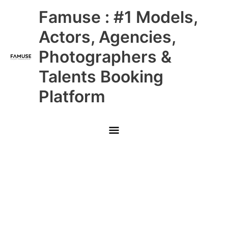
Skip
Main
Famuse : #1 Models,
to
content
Menu
Actors, Agencies,
Photographers &
Talents Booking
Platform