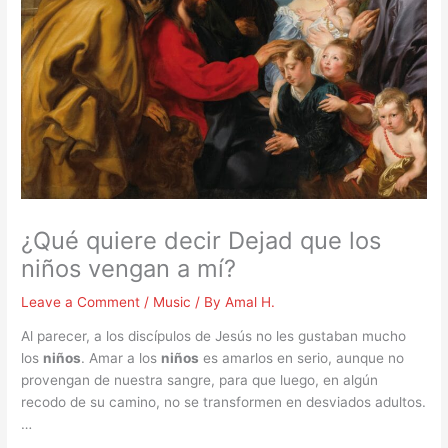
¿Qué quiere decir Dejad que los
niños vengan a mí?
Leave a Comment
/
Music
/ By
Amal H.
Al parecer, a los discípulos de Jesús no les gustaban mucho
los
niños
. Amar a los
niños
es amarlos en serio, aunque no
provengan de nuestra sangre, para que luego, en algún
recodo de su camino, no se transformen en desviados adultos.
…