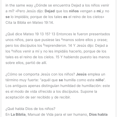
in the same way ¿Dónde se encuentra Dejad a los niños venir
a mí? «Pero Jesús dijo:
Dejad
que los
niños
vengan a
mi
,y no
se
lo impidáis; porque de los tales
es
el reino de los cielos»
Cita la Biblia en Mateo 19:14.
¿Qué dice Mateo 19 13 15? 13 Entonces le fueron presentados
a
unos niños, para que pusiese las
manos sobre ellos y orase;
b
pero los discípulos los
reprendieron. 14 Y Jesús dijo: Dejad a
a
los
niños venir a mí y no les impidáis hacerlo, porque de los
tales es el reino de los cielos. 15 Y habiendo puesto las manos
sobre ellos, partió de allí.
¿Cómo se comporta Jesús con los niños?
Jesús
emplea un
término muy fuerte: “aquél que
se
humilla como este
niño
”.
Los antiguos apenas distinguían humildad de humillación: este
es el modo de vida ofrecido a los discípulos. Supone la
aceptación de ser recibido y de recibir.
¿Qué habla Dios de los niños?
En
La Biblia
, Manual de Vida para el ser humano,
Dios habla