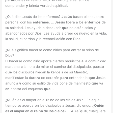
parábola
es un relato religioso corto que es fácil de
comprender
y
brinda verdad espiritual.
¿Qué dice Jesús de los enfermos?
Jesús
busca el encuentro
personal con los
enfermos
. …
Jesús
libera a los
enfermos
de
su soledad. Les ayuda a descubrir
que
no están solos y
abandonados por Dios. Les ayuda a creer de nuevo en la vida,
la salud, el perdón y la reconciliación con Dios.
¿Qué significa hacerse como niños para entrar al reino de
Dios?
El hacerse como niño aporta ciertos requisitos
a
la comunidad
marcana
a
la hora de mirar el camino del discipulado, puesto
que
los discípulos niegan la kénosis de su Maestro,
manifiestan la dureza de corazón
para
entender lo
que
Jesús
anuncia
y
cómo su estilo de vida pone de manifiesto
que
va
en
contra del esquema
que
…
¿Quién es el mayor en el reino de los cielos JW? 1 En aquel
tiempo se acercaron los discípulos a Jesús, diciendo: ¿
Quién
es el mayor en el reino de los cielos
? … 4 Así
que
, cualquiera