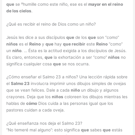
a
que
se
humille como este niño, ese es el
mayor en el reino
de los cielos
.
¿Qué es recibir el reino de Dios como un niño?
Jesús les dice a sus discípulos
que
de los
que
son “como”
niños
es el
Reino
y
que
hay
que recibir
este
Reino
“como”
un
niño
. … Ésta es la actitud exigida a los discípulos de Jesús.
Es claro, entonces,
que
la exhortación a ser “como”
niños
no
significa cualquier cosa
que
se nos ocurra.
¿Cómo enseñar el Salmo 23 a niños? Una lección rápida sobre
el
Salmo 23
involucra imprimir unos dibujos simples de ovejas
que se vean felices. Dale a cada
niño
un dibujo y algunos
crayones. Deja que los
niños
coloreen los dibujos mientras les
hablas de
cómo
Dios cuida a las personas igual que los
pastores cuidan a cada oveja.
¿Qué enseñanza nos deja el Salmo 23?
“No temeré mal alguno”: esto significa
que
sabes
que
estás