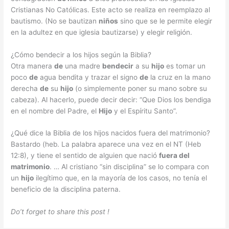
Cristianas No Católicas. Este acto se realiza en reemplazo al
bautismo. (No se bautizan
niños
sino que se le permite elegir
en la adultez en que iglesia bautizarse) y elegir religión.
¿Cómo bendecir a los hijos según la Biblia?
Otra manera
de
una madre
bendecir
a su
hijo
es tomar un
poco
de
agua bendita y trazar el signo
de
la cruz en la mano
derecha
de
su
hijo
(o simplemente poner su mano sobre su
cabeza). Al hacerlo, puede decir decir: “Que Dios los bendiga
en el nombre del Padre, el
Hijo
y el Espíritu Santo”.
¿Qué dice la Biblia de los hijos nacidos fuera del matrimonio?
Bastardo (heb. La palabra aparece una vez en el NT (Heb
12:8), y tiene el sentido de alguien que nació
fuera del
matrimonio
. … Al cristiano “sin disciplina” se lo compara con
un
hijo
ilegítimo que, en la mayoría de los casos, no tenía el
beneficio de la disciplina paterna.
Do’t forget to share this post !