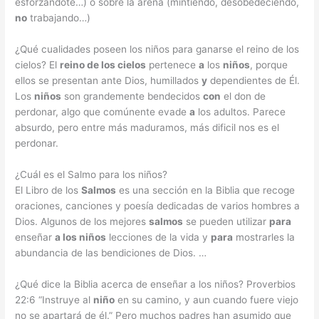
esforzándote…) o sobre la arena (mintiendo, desobedeciendo,
no
trabajando…)
¿Qué cualidades poseen los niños para ganarse el reino de los
cielos? El
reino de los cielos
pertenece
a
los
niños
, porque
ellos se presentan ante Dios, humillados
y
dependientes de Él.
Los
niños
son grandemente bendecidos
con
el don de
perdonar, algo que comúnente evade
a
los adultos. Parece
absurdo, pero entre más maduramos, más dificil nos es el
perdonar.
¿Cuál es el Salmo para los niños?
El Libro de los
Salmos
es una sección en la Biblia que recoge
oraciones, canciones y poesía dedicadas de varios hombres a
Dios. Algunos de los mejores
salmos
se pueden utilizar
para
enseñar
a los niños
lecciones de la vida y
para
mostrarles la
abundancia de las bendiciones de Dios. …
¿Qué dice la Biblia acerca de enseñar a los niños? Proverbios
22:6 “Instruye al
niño
en su camino, y aun cuando fuere viejo
no se apartará de él.” Pero muchos padres han asumido que