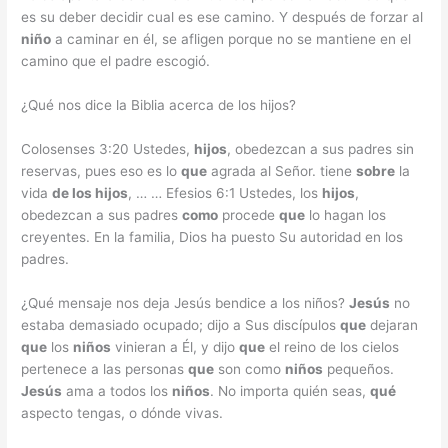
es su deber decidir cual es ese camino. Y después de forzar al
niño
a caminar en él, se afligen porque no se mantiene en el
camino que el padre escogió.
¿Qué nos dice la Biblia acerca de los hijos?
Colosenses 3:20 Ustedes,
hijos
, obedezcan a sus padres sin
reservas, pues eso es lo
que
agrada al Señor. tiene
sobre
la
vida
de los hijos
, … … Efesios 6:1 Ustedes, los
hijos
,
obedezcan a sus padres
como
procede
que
lo hagan los
creyentes. En la familia, Dios ha puesto Su autoridad en los
padres.
¿Qué mensaje nos deja Jesús bendice a los niños?
Jesús
no
estaba demasiado ocupado; dijo a Sus discípulos
que
dejaran
que
los
niños
vinieran a Él, y dijo
que
el reino de los cielos
pertenece a las personas
que
son como
niños
pequeños.
Jesús
ama a todos los
niños
. No importa quién seas,
qué
aspecto tengas, o dónde vivas.