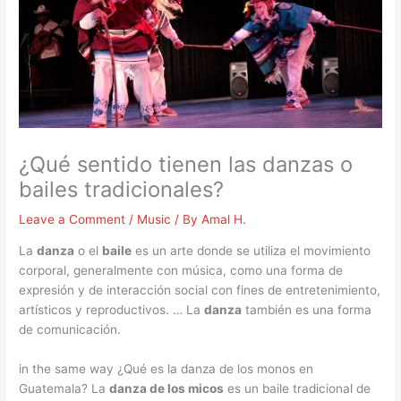
¿Qué sentido tienen las danzas o
bailes tradicionales?
Leave a Comment
/
Music
/ By
Amal H.
La
danza
o el
baile
es un arte donde se utiliza el movimiento
corporal, generalmente con música, como una forma de
expresión y de interacción social con fines de entretenimiento,
artísticos y reproductivos. … La
danza
también es una forma
de comunicación.
in the same way ¿Qué es la danza de los monos en
Guatemala? La
danza de los micos
es un baile tradicional de