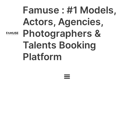
Skip
Main
Famuse : #1 Models,
to
content
Menu
Actors, Agencies,
Photographers &
Talents Booking
Platform