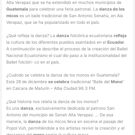
Alta Verapaz que se ha extendido en muchos municipios de
Guatemala
para celebrar una feria patronal. La
danza de los
micos
es un baile tradicional de San Antonio Senahú, en Ala
Verapaz, que se ha popularizado en todo el país.
¿Qué refleja la danza? La
danza
folclórica ecuatoriana
refleja
la cultura de los diferentes pueblos asentados en el
Ecuador
.
A continuación se describe el proceso de la creación del Ballet
Nacional Ecuatoriano el cual dio paso a la institucionalidad del
Ballet folclóri- co en el país.
¿Cuándo se celebra la danza de los monos en Guatemala?
Este 28 de diciembre
se celebra
tradicional “Baile del
Mono
”
en Caicara de Maturín – Alba Ciudad 96.3 FM.
¿Qué historia nos relata la danza de los monos?
Es una
danza
, exclusivamente dedicada al patrono San
Antonio del municipio de Senah Alta Verapaz. … De esa
manera, la
danza
de los micos lleva en escena el pasaje del
Popol Vuh, permitiéndole a los artistas revivir la creación y el
descenso del
mono
según la cultura maya.