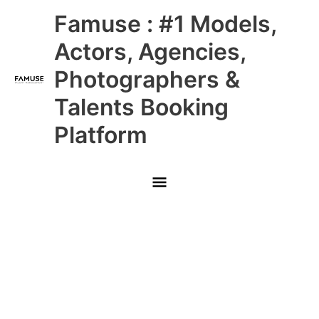
Skip
Main
Famuse : #1 Models,
to
content
Menu
Actors, Agencies,
Photographers &
Talents Booking
Platform