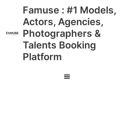
Skip
Main
Famuse : #1 Models,
to
content
Menu
Actors, Agencies,
Photographers &
Talents Booking
Platform