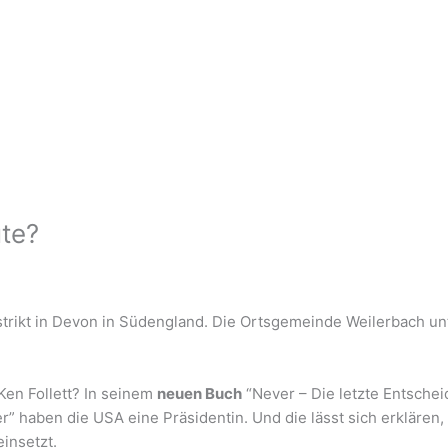
ute?
trikt in Devon in Südengland. Die Ortsgemeinde Weilerbach unte
Ken Follett? In seinem
neuen Buch
“Never – Die letzte Entschei
ver” haben die USA eine Präsidentin. Und die lässt sich erkläre
insetzt.