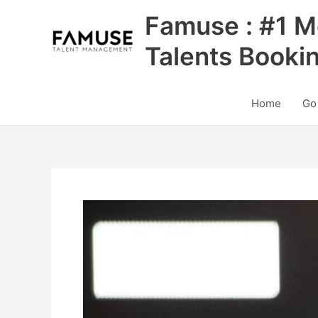
Skip
Famuse : #1 M
to
content
Talents Booki
Home
Go