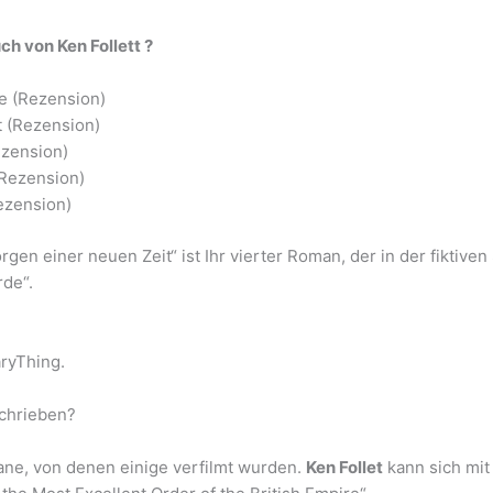
uch von
Ken Follett
?
de (Rezension)
t (Rezension)
ezension)
(Rezension)
ezension)
gen einer neuen Zeit“ ist Ihr vierter Roman, der in der fiktiven
rde“.
aryThing.
schrieben?
e, von denen einige verfilmt wurden.
Ken Follet
kann sich mit