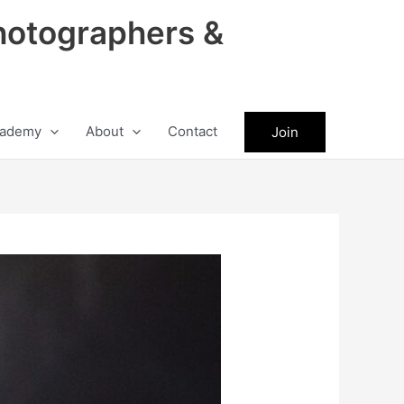
hotographers &
ademy
About
Contact
Join