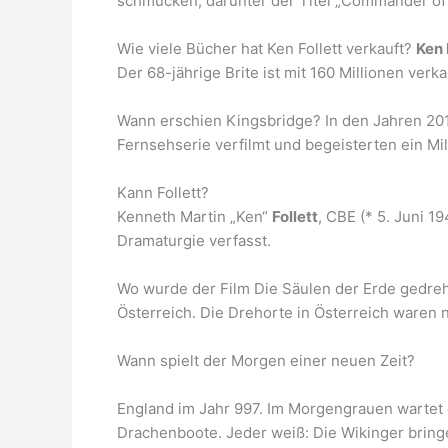
schmücken, darunter der Titel „Commander of t
Wie viele Bücher hat Ken Follett verkauft?
Ken 
Der 68-jährige Brite ist mit 160 Millionen verk
Wann erschien Kingsbridge? In den Jahren 201
Fernsehserie verfilmt und begeisterten ein Mi
Kann Follett?
Kenneth Martin „Ken“
Follett
, CBE (* 5. Juni 19
Dramaturgie verfasst.
Wo wurde der Film Die Säulen der Erde gedre
Österreich. Die Drehorte in Österreich waren 
Wann spielt der Morgen einer neuen Zeit?
England im Jahr 997. Im Morgengrauen wartet d
Drachenboote. Jeder weiß: Die Wikinger brin