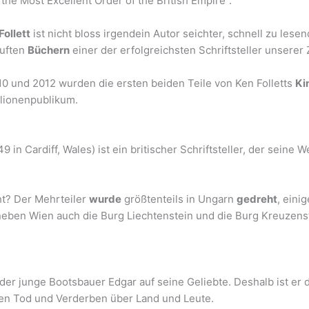
he Most Excellent Order of the British Empire“.
Follett
ist nicht bloss irgendein Autor seichter, schnell zu lese
auften
Büchern
einer der erfolgreichsten Schriftsteller unserer Z
0 und 2012 wurden die ersten beiden Teile von Ken Folletts
Ki
llionenpublikum.
49 in Cardiff, Wales) ist ein britischer Schriftsteller, der seine 
ht? Der Mehrteiler
wurde
größtenteils in Ungarn
gedreht
, eini
neben Wien auch die Burg Liechtenstein und die Burg Kreuzenst
er junge Bootsbauer Edgar auf seine Geliebte. Deshalb ist er d
gen Tod und Verderben über Land und Leute.