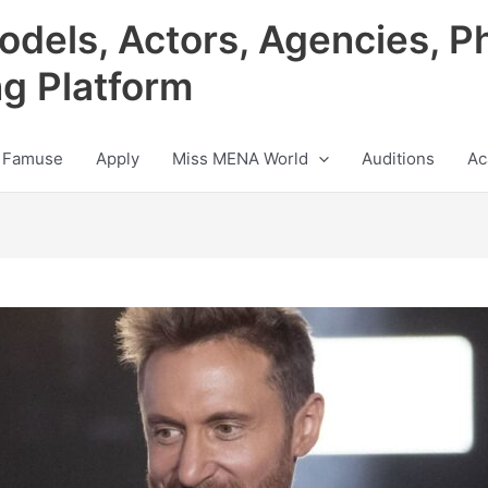
odels, Actors, Agencies, P
ng Platform
 Famuse
Apply
Miss MENA World
Auditions
Ac