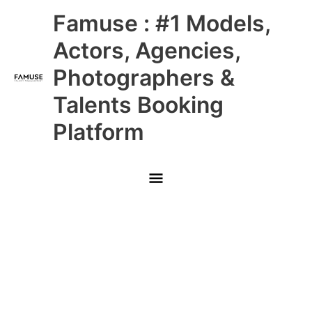
Skip
Main
Famuse : #1 Models,
to
content
Menu
Actors, Agencies,
Photographers &
Talents Booking
Platform