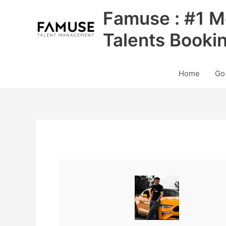
Skip
Famuse : #1 M
to
content
Talents Booki
Home
Go