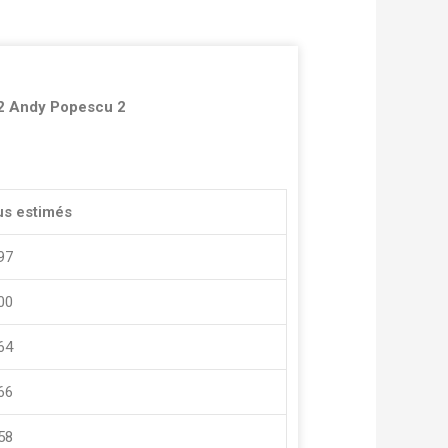
2 Andy Popescu 2
us estimés
297
200
164
866
858