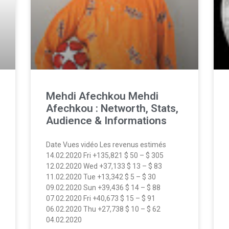
Mehdi Afechkou Mehdi
Afechkou : Networth, Stats,
Audience & Informations
Date Vues vidéo Les revenus estimés
14.02.2020 Fri +135,821 $ 50 – $ 305
12.02.2020 Wed +37,133 $ 13 – $ 83
11.02.2020 Tue +13,342 $ 5 – $ 30
09.02.2020 Sun +39,436 $ 14 – $ 88
07.02.2020 Fri +40,673 $ 15 – $ 91
06.02.2020 Thu +27,738 $ 10 – $ 62
04.02.2020