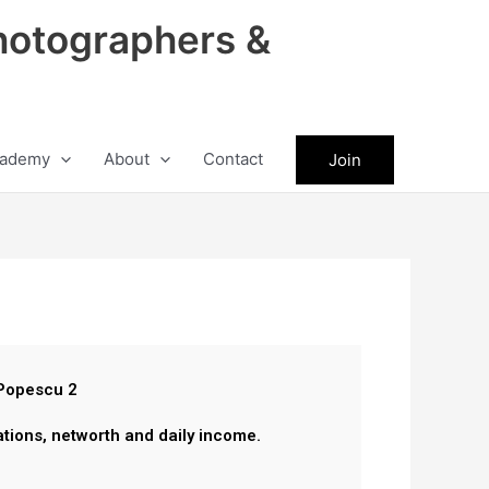
hotographers &
ademy
About
Contact
Join
Popescu 2
ations, networth and daily income.