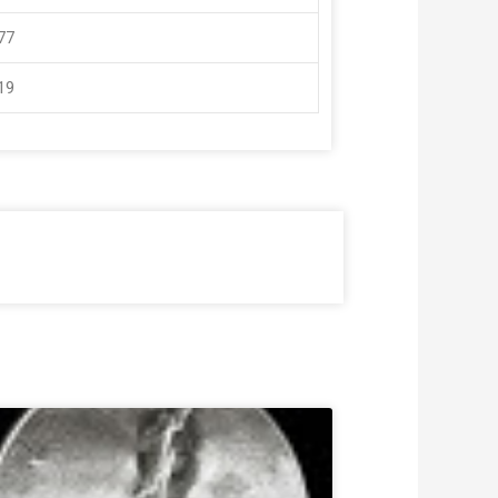
177
119