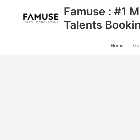
Skip
Famuse : #1 M
to
content
Talents Booki
Home
Go