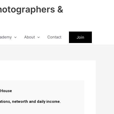
hotographers &
ademy
About
Contact
Join
 House
ations, networth and daily income.