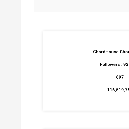
ChordHouse Cho
Followers : 9
697
116,519,7