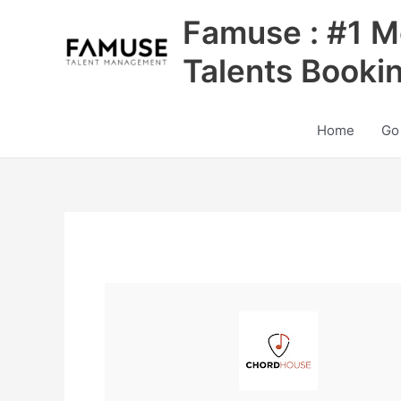
Skip
Famuse : #1 M
to
content
Talents Booki
Home
Go