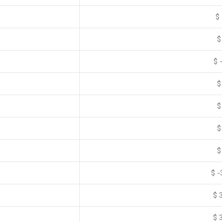
$ 
$
$ 
$
$
$
$
$ -
$ 
$ 