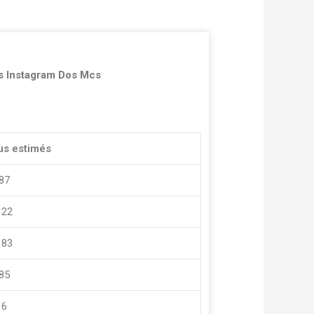
s Instagram Dos Mcs
us estimés
87
122
183
85
 6