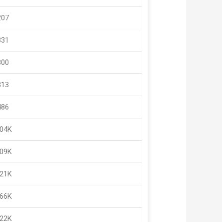
207
331
300
813
486
.04K
.09K
.21K
.66K
.22K