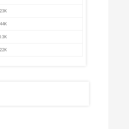
.23K
.44K
0.3K
.22K