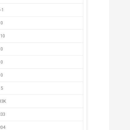
-1
 0
-10
 0
 0
 0
 5
33K
333
304