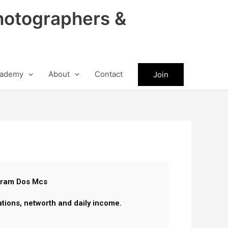
hotographers &
ademy
About
Contact
Join
gram Dos Mcs
ations, networth and daily income.