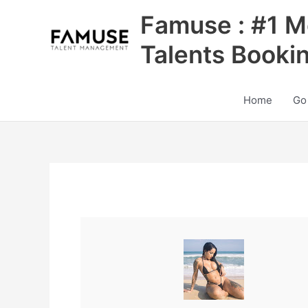
Skip
Famuse : #1 M
to
content
Talents Booki
Home
Go