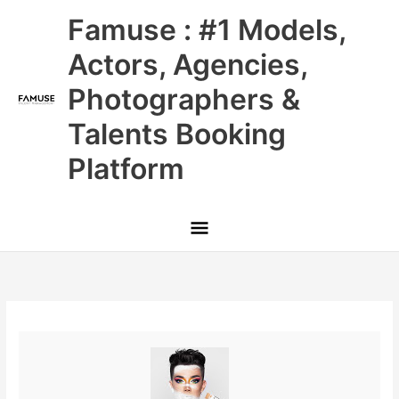
Skip
Main
Famuse : #1 Models,
to
content
Menu
Actors, Agencies,
Photographers &
Talents Booking
Platform