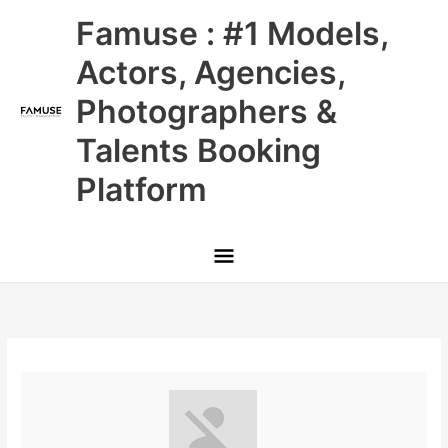
Skip
Main
Famuse : #1 Models,
to
content
Menu
Actors, Agencies,
Photographers &
Talents Booking
Platform