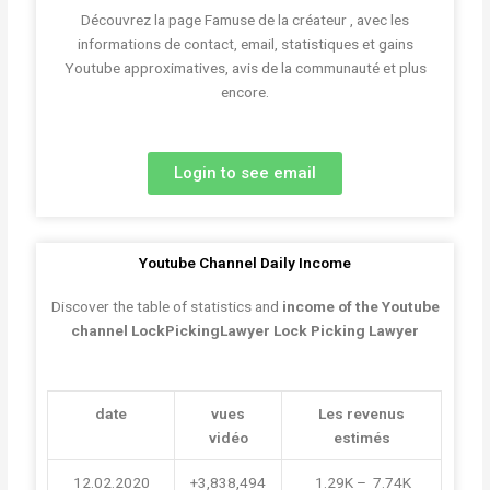
Découvrez la page Famuse de la créateur , avec les
informations de contact, email, statistiques et gains
Youtube approximatives, avis de la communauté et plus
encore.
Login to see email
Youtube Channel Daily Income
Discover the table of statistics and
income of the Youtube
channel LockPickingLawyer Lock Picking Lawyer
date
vues
Les revenus
vidéo
estimés
12.02.2020
+3,838,494
 1.29K –  7.74K