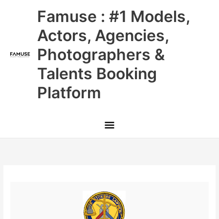
Skip
Main
Famuse : #1 Models,
to
content
Menu
Actors, Agencies,
Photographers &
Talents Booking
Platform