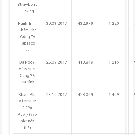
Strawberry
Picking
Hành Trình
30.03.2017
432,979
1,220
Khám Phá
Công Ty
Tabasco
??
Dã Ngo?i
26.09.2017
418,849
1,216
Và N?u ?n
Cùng ??i
Gia ?ình
Khám Phá
23.10.2017
428,069
1,409
Và N?u ?n
? ??o
Avery (??o
nh? nên
th?)