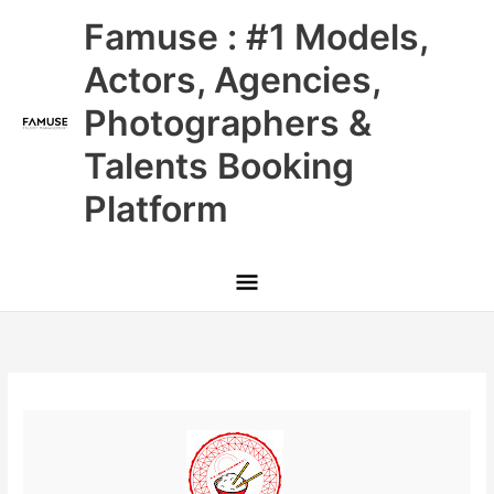
Skip
Main
Famuse : #1 Models,
to
content
Menu
Actors, Agencies,
Photographers &
Talents Booking
Platform