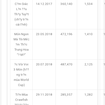
C?m Giác
14.12.2017
360,140
1,534
L?n ??u
Th?y Tuy?t
(ch?y tr?n
cái l?nh)
Món Ngon
23.05.2018
472,196
1,410
Mà Tôi Mê |
?m Th?c
Trung Hoa
“? M?”
?c Vòi Voi
20.07.2018
487,470
2,125
3 Món (h??
ng tr?n
mùa World
Cup)
Ti?n Mùa
29.11.2018
285,357
1,282
Crawfish
2019 (??c