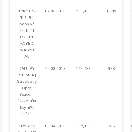
?i ?n 2 Lo?i
02.05.2018
203,393
1,289
Th?t Bò
Ngon Và
??t Nh?t
Th? Gi?i |
KOBE &
WAGYU
A5
DÂU TÂY
29.03.2018
164,733
978
??U MÙA |
Strawberry
Open
Season :
“???c mùa
hay m?t
mùa”
Ti?c R??u
05.04.2018
152,397
856