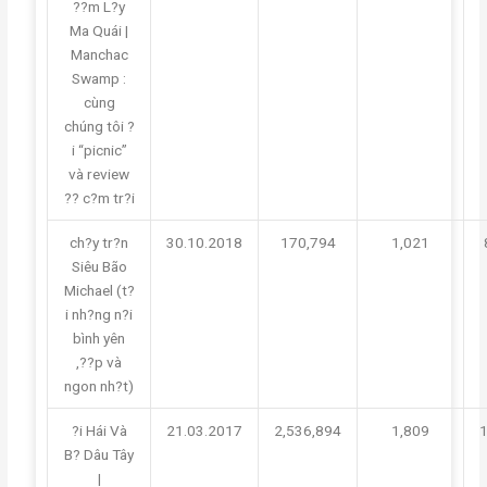
??m L?y
Ma Quái |
Manchac
Swamp :
cùng
chúng tôi ?
i “picnic”
và review
?? c?m tr?i
ch?y tr?n
30.10.2018
170,794
1,021
Siêu Bão
Michael (t?
i nh?ng n?i
bình yên
,??p và
ngon nh?t)
?i Hái Và
21.03.2017
2,536,894
1,809
B? Dâu Tây
|