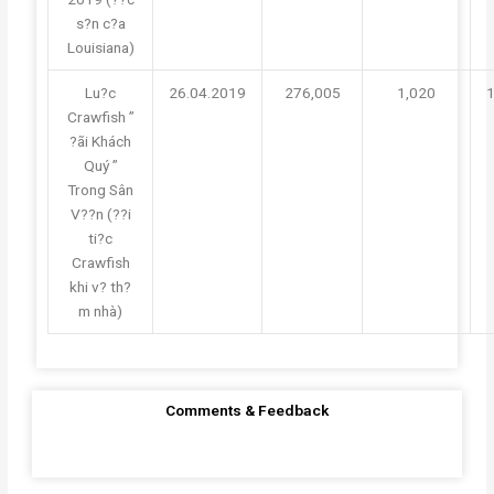
s?n c?a
Louisiana)
Lu?c
26.04.2019
276,005
1,020
Crawfish ”
?ãi Khách
Quý ”
Trong Sân
V??n (??i
ti?c
Crawfish
khi v? th?
m nhà)
Comments & Feedback