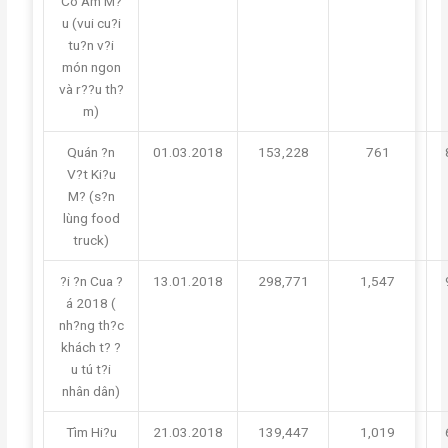
Có Âm M?
u (vui cu?i
tu?n v?i
món ngon
và r??u th?
m)
Quán ?n
01.03.2018
153,228
761
V?t Ki?u
M? (s?n
lùng food
truck)
?i ?n Cua ?
13.01.2018
298,771
1,547
á 2018 (
nh?ng th?c
khách t? ?
u tú t?i
nhân dân)
Tìm Hi?u
21.03.2018
139,447
1,019