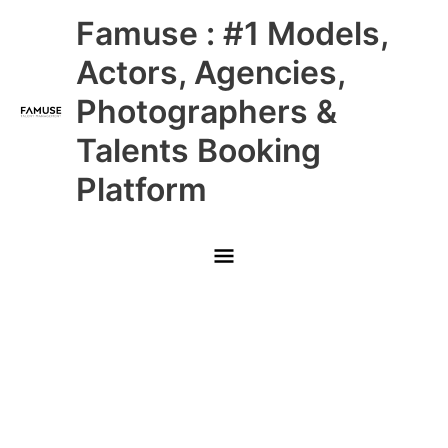
Skip
Main
Famuse : #1 Models,
to
content
Menu
Actors, Agencies,
Photographers &
Talents Booking
Platform