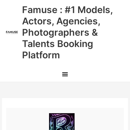
Skip
Main
Famuse : #1 Models,
to
content
Menu
Actors, Agencies,
Photographers &
Talents Booking
Platform