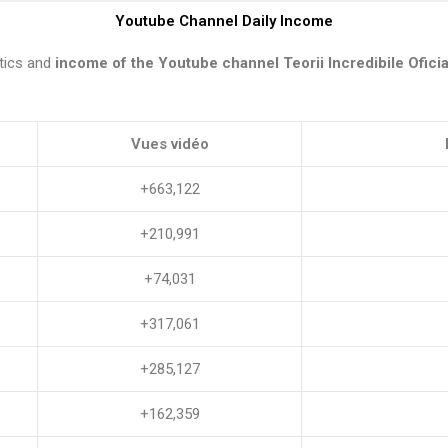
Youtube Channel Daily Income
tics and
income of the Youtube channel Teorii Incredibile Oficial 
Vues vidéo
+663,122
+210,991
+74,031
+317,061
+285,127
+162,359