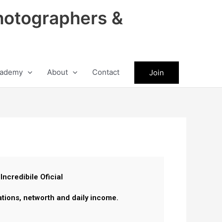
hotographers &
ademy
About
Contact
Join
 Incredibile Oficial
ations, networth and daily income.