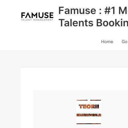
Skip
Famuse : #1 M
to
content
Talents Booki
Home
Go