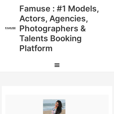
Skip
Main
Famuse : #1 Models,
to
content
Menu
Actors, Agencies,
Photographers &
Talents Booking
Platform