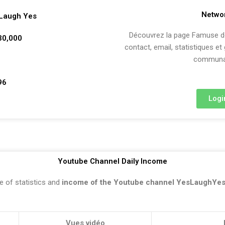
Netwo
Laugh Yes
Découvrez la page Famuse de 
230,000
contact, email, statistiques et
communau
96
Logi
Youtube Channel Daily Income
e of statistics and
income of the Youtube channel YesLaughYes
Vues vidéo