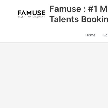
Skip
Famuse : #1 M
to
content
Talents Booki
Home
Go