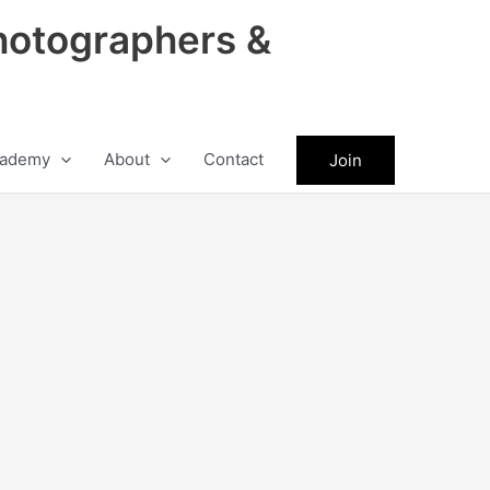
hotographers &
ademy
About
Contact
Join