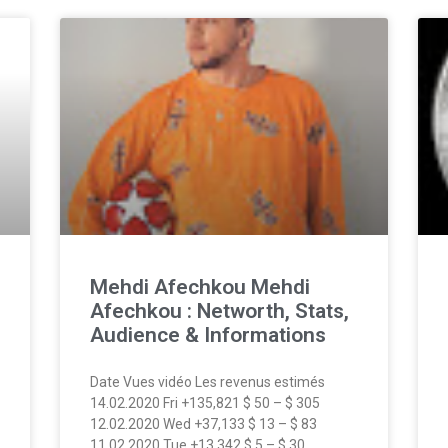
Mehdi Afechkou Mehdi
Afechkou : Networth, Stats,
Audience & Informations
Date Vues vidéo Les revenus estimés
14.02.2020 Fri +135,821 $ 50 – $ 305
12.02.2020 Wed +37,133 $ 13 – $ 83
11.02.2020 Tue +13,342 $ 5 – $ 30