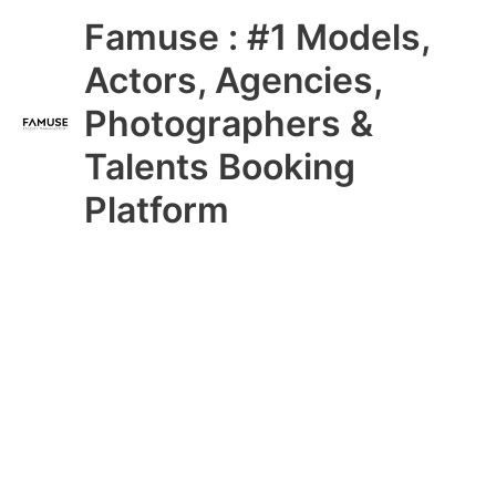
Skip
Main
Famuse : #1 Models,
to
content
Menu
Actors, Agencies,
Photographers &
Talents Booking
Platform