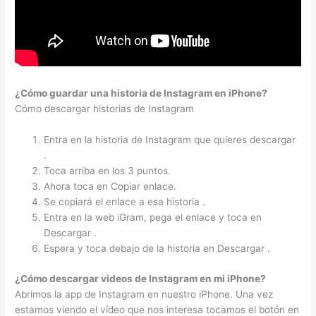
¿Cómo guardar una historia de Instagram en iPhone?
Cómo descargar historias de Instagram
Entra en la historia de Instagram que quieres descargar
.
Toca arriba en los 3 puntos.
Ahora toca en Copiar enlace.
Se copiará el enlace a esa historia .
Entra en la web iGram, pega el enlace y toca en
Descargar .
Espera y toca debajo de la historia en Descargar .
¿Cómo descargar videos de Instagram en mi iPhone?
Abrimos la app de Instagram en nuestro iPhone. Una vez
estamos viendo el vídeo que nos interesa tocamos el botón en