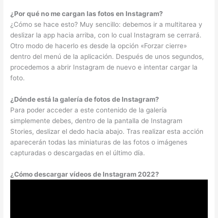
¿Por qué no me cargan las fotos en Instagram?
¿Cómo se hace esto? Muy sencillo: debemos ir a multitarea y
deslizar la app hacia arriba, con lo cual Instagram se cerrará.
Otro modo de hacerlo es desde la opción «Forzar cierre»
dentro del menú de la aplicación. Después de unos segundos,
procedemos a abrir Instagram de nuevo e intentar cargar la
foto.
¿Dónde está la galería de fotos de Instagram?
Para poder acceder a este contenido de la galería
simplemente debes, dentro de la pantalla de Instagram
Stories, deslizar el dedo hacia abajo. Tras realizar esta acción
aparecerán todas las miniaturas de las fotos o imágenes
capturadas o descargadas en el último día.
¿Cómo descargar vídeos de Instagram 2022?